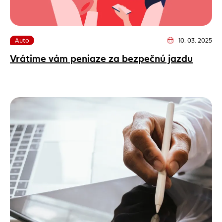
Auto
10. 03. 2025
Dátum vydania člán
Vrátime vám peniaze za bezpečnú jazdu