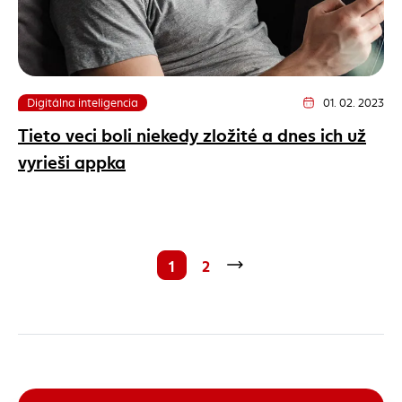
Digitálna inteligencia
01. 02. 2023
Dátum vydania článk
Tieto veci boli niekedy zložité a dnes ich už
vyrieši appka
1
2