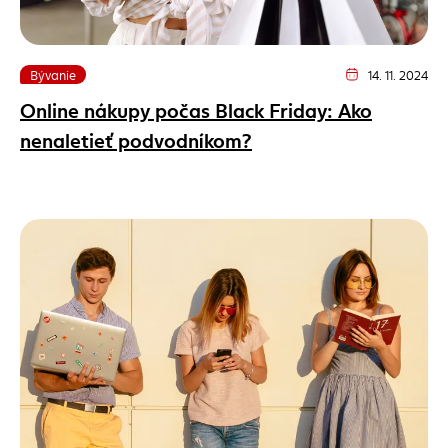
Bývanie
14. 11. 2024
Dátum vydania člá
Online nákupy počas Black Friday: Ako
nenaletieť podvodníkom?