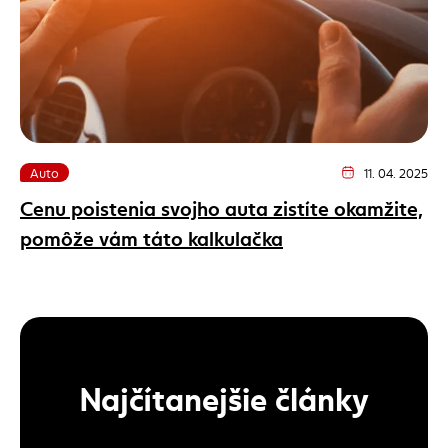
Auto
11. 04. 2025
Dátum vydania článk
Cenu poistenia svojho auta zistíte okamžite,
pomôže vám táto kalkulačka
Najčítanejšie články