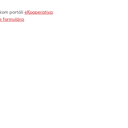
ckom portáli
eKooperativa
.
ne formulára
.