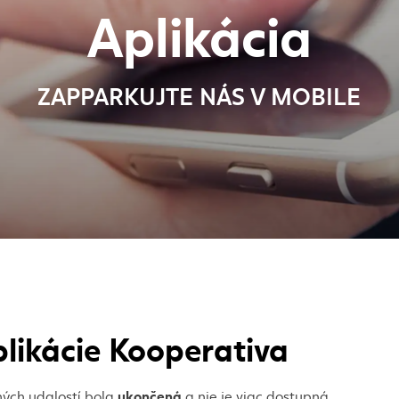
Aplikácia
ZAPPARKUJTE NÁS V MOBILE
likácie Kooperativa
ukončená
ných udalostí bola
a nie je viac dostupná.