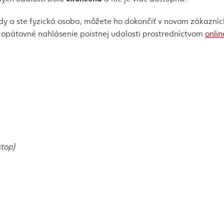
kody a ste fyzická osoba, môžete ho dokončiť v novom zákazní
o opätovné nahlásenie poistnej udalosti prostredníctvom
onli
stop)