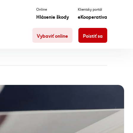
Online
Klientsky portál
Hlásenie škody
eKooperativa
Vybaviť online
Poistiť sa