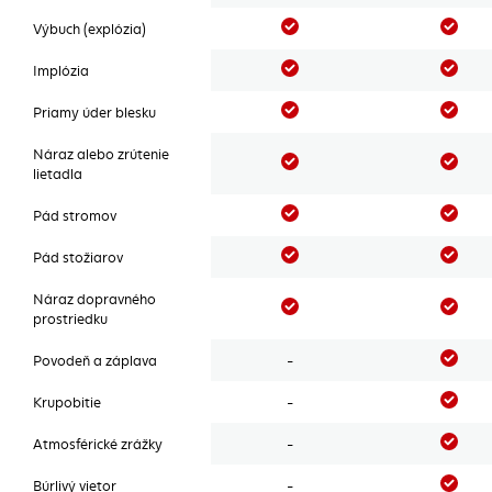
Áno
Áno
Výbuch (explózia)
Áno
Áno
Implózia
Áno
Áno
Priamy úder blesku
Náraz alebo zrútenie
Áno
Áno
lietadla
Áno
Áno
Pád stromov
Áno
Áno
Pád stožiarov
Náraz dopravného
Áno
Áno
prostriedku
Áno
Povodeň a záplava
-
Áno
Krupobitie
-
Áno
Atmosférické zrážky
-
Áno
Búrlivý vietor
-