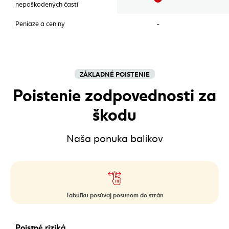
nepoškodených častí
Peniaze a ceniny
-
ZÁKLADNÉ POISTENIE
Poistenie zodpovednosti za
škodu
Naša ponuka balíkov
Tabuľku posúvaj posunom do strán
Poistenie zodpovednosti za škodu
Poistné riziká