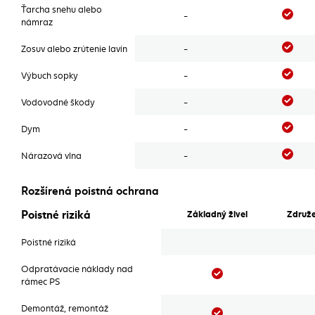
Ťarcha snehu alebo
Áno
-
námraz
Áno
Zosuv alebo zrútenie lavín
-
Áno
Výbuch sopky
-
Áno
Vodovodné škody
-
Áno
Dym
-
Áno
Nárazová vlna
-
Rozšírená poistná ochrana
Rozšírená poistná ochrana
Poistné riziká
Základný živel
Združe
Poistné riziká
Odpratávacie náklady nad
Áno
rámec PS
Demontáž, remontáž
Áno