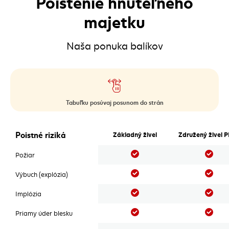
Poistenie hnuteľného
majetku
Naša ponuka balíkov
Tabuľku posúvaj posunom do strán
Poistenie hnuteľného majetku
Poistné riziká
Základný živel
Združený živel 
Áno
Áno
Požiar
Áno
Áno
Výbuch (explózia)
Áno
Áno
Implózia
Áno
Áno
Priamy úder blesku