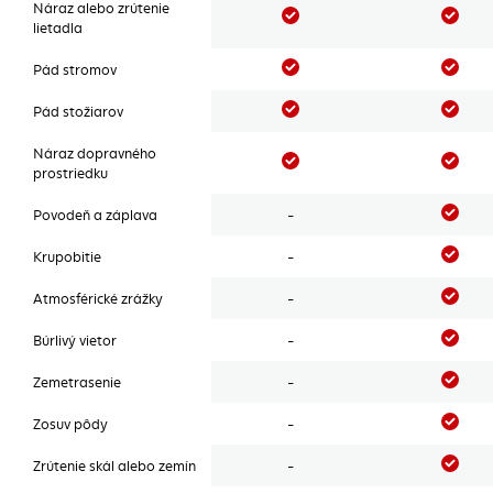
Náraz alebo zrútenie
Áno
Áno
lietadla
Áno
Áno
Pád stromov
Áno
Áno
Pád stožiarov
Náraz dopravného
Áno
Áno
prostriedku
Áno
Povodeň a záplava
-
Áno
Krupobitie
-
Áno
Atmosférické zrážky
-
Áno
Búrlivý vietor
-
Áno
Zemetrasenie
-
Áno
Zosuv pôdy
-
Áno
Zrútenie skál alebo zemín
-