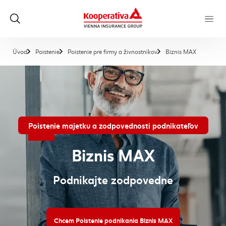
, aktuálna 
Úvod
Poistenie
Poistenie pre firmy a živnostníkov
Biznis MAX
Poistenie majetku a zodpovednosti podnikateľov
Biznis MAX
Podnikajte zodpovedne
Chcem Poistenie podnikania Biznis MAX