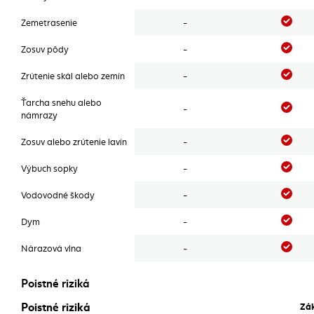
Áno
Zemetrasenie
-
Áno
Zosuv pôdy
-
Áno
Zrútenie skál alebo zemín
-
Ťarcha snehu alebo
Áno
-
námrazy
Áno
Zosuv alebo zrútenie lavín
-
Áno
Výbuch sopky
-
Áno
Vodovodné škody
-
Áno
Dym
-
Áno
Nárazová vlna
-
Poistné riziká
Poistné riziká
Poistné riziká
Zák