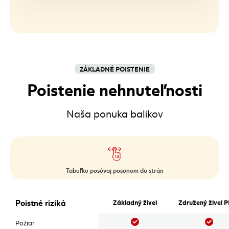
ZÁKLADNÉ POISTENIE
Poistenie nehnuteľnosti
Naša ponuka balíkov
Tabuľku posúvaj posunom do strán
Poistenie nehnuteľnosti
Poistné riziká
Základný živel
Združený živel 
Áno
Áno
Požiar