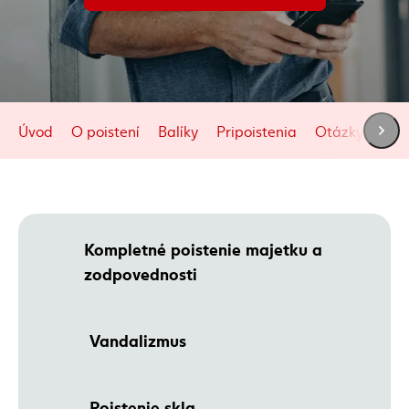
Úvod
O poistení
Balíky
Pripoistenia
Otázky a odp
Kompletné poistenie majetku a
zodpovednosti
Vandalizmus
Poistenie skla