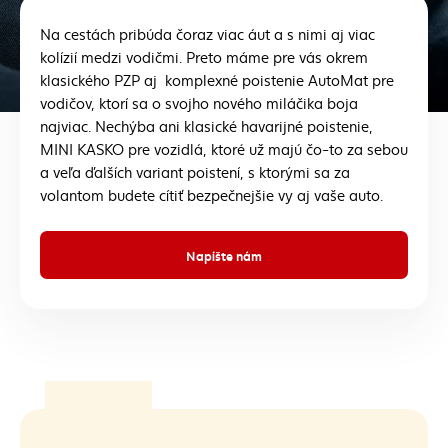
Na cestách pribúda čoraz viac áut a s nimi aj viac
kolízií medzi vodičmi. Preto máme pre vás okrem
klasického PZP aj komplexné poistenie AutoMat pre
vodičov, ktorí sa o svojho nového miláčika boja
najviac. Nechýba ani klasické havarijné poistenie,
MINI KASKO pre vozidlá, ktoré už majú čo-to za sebou
a veľa ďalších variant poistení, s ktorými sa za
volantom budete cítiť bezpečnejšie vy aj vaše auto.
Napíšte nám