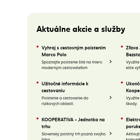
Aktuálne akcie a služby
Vyhraj s cestovným poistením
Zľava 
Marco Polo
Bezst
Spoznajte poistenie šité na mieru
Využite 
moderným cestovateľom
ešte vý
Užitočné informácie k
Ukonče
cestovaniu
Koope
Poistenie a cestovanie do
Využite
rizikových oblastí.
škody.
KOOPERATIVA - Jednotka na
Elektr
trhu
poruk
Slovenský poistný trh pozná svojho
Aktivujt
lídra.
komunik