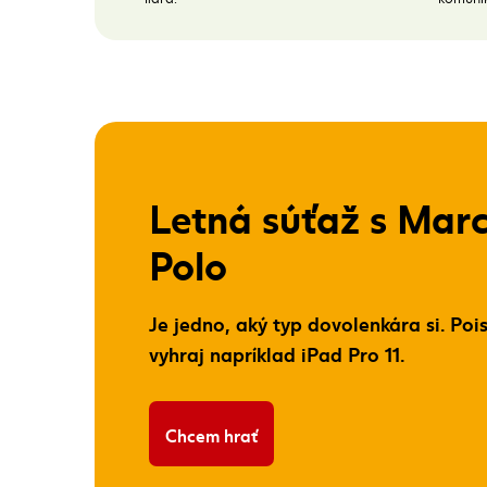
Letná súťaž s Mar
Polo
Je jedno, aký typ dovolenkára si. Pois
vyhraj napríklad iPad Pro 11.
Chcem hrať
Banner: Letná súťaž s Marco Polo,