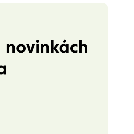
h novinkách
a