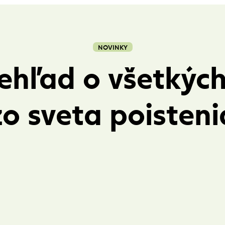
NOVINKY
rehľad o všetkýc
zo sveta poisteni