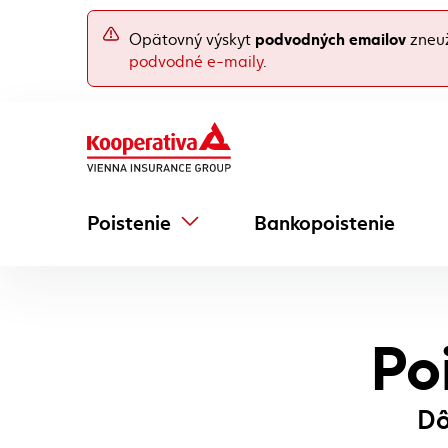
podvodných emailov
Opätovný výskyt
zneuž
podvodné e-maily
.
Poistenie
Bankopoistenie
Po
Dô