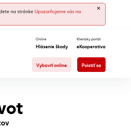
dete na stránke
Upozorňujeme vás na
Online
Klientsky portál
Hlásenie škody
eKooperativa
Vybaviť online
Poistiť sa
vot
tov