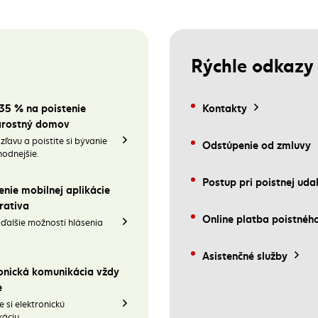
Rýchle odkazy
35 % na poistenie
Kontakty
arostný domov
zľavu a poistite si bývanie
Odstúpenie od zmluvy
hodnejšie.
Postup pri poistnej udal
nie mobilnej aplikácie
rativa
Online platba poistnéh
 ďalšie možnosti hlásenia
(externý odkaz)
Asistenčné služby
onická komunikácia vždy
e
e si elektronickú
áciu.