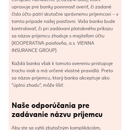
upravuje pre banky povinnosť overiť, či zadané
číslo účtu patrí skutočne správnemu príjemcovi – v
tomto prípade našej poisťovni. Vaša banka bude
kontrolovať, či pri zadávaní platobného príkazu
sa názov príjemcu zhoduje s majiteľom účtu
(KOOPERATIVA poisťovňa, a.s. VIENNA
INSURANCE GROUP).
Každá banka však k tomuto overeniu pristupuje
trochu inak a má určené vlastné pravidlá. Preto
sa názov príjemcu, ktorý banka akceptuje ako
"úplnú zhodu", môže líšiť.
Naše odporúčania pre
zadávanie názvu príjemcu
Aby ste sa vyhli zbytočným komplikáciám,