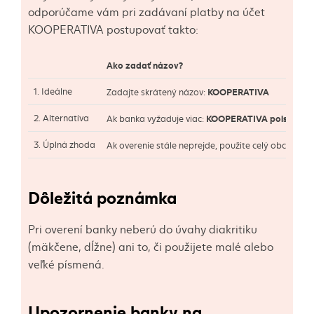
odporúčame vám pri zadávaní platby na účet
KOOPERATIVA postupovať takto:
Ako zadať názov?
1. Ideálne
KOOPERATIVA
Zadajte skrátený názov:
2. Alternatíva
KOOPERATIVA poisťovňa
Ak banka vyžaduje viac:
3. Úplná zhoda
Ak overenie stále neprejde, použite celý obchodn
Dôležitá poznámka
Pri overení banky neberú do úvahy diakritiku
(mäkčene, dĺžne) ani to, či použijete malé alebo
veľké písmená.
Upozornenie banky na