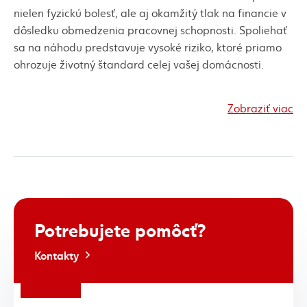
nielen fyzickú bolesť, ale aj okamžitý tlak na financie v
dôsledku obmedzenia pracovnej schopnosti. Spoliehať
sa na náhodu predstavuje vysoké riziko, ktoré priamo
ohrozuje životný štandard celej vašej domácnosti.
Zodpovedný prístup k riadeniu osobných financií
Zobraziť viac
zahŕňa elimináciu týchto rizík prostredníctvom
systematických preventívnych krokov. Úrazové
poistenie transformuje neistotu na kontrolovanú
situáciu, kde v prípade výpadku príjmu disponujete
garantovanou finančnou podporou
. Tento nástroj
prináša pocit bezpečia, pretože prenáša ekonomické
bremeno liečby a rekonštrukcie životného priestoru na
Potrebujete
pomôcť?
stabilného partnera.
Kontakty
Čo je úrazové poistenie a prečo
by malo byť základom každej