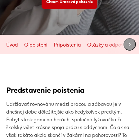
Chcem Úrazové poistenie
Úvod
O poistení
Pripoistenia
Otázky a odpovede
Predstavenie poistenia
Udržiavať rovnováhu medzi prácou a zábavou je v
dnešnej dobe dôležitejšie ako kedykoľvek predtým.
Pobyt s kolegami na horách, spoločná lyžovačka či
školský výlet krásne spoja prácu s oddychom. Čo ak sa
však takáto akcia skončí v čakárni na pohotovosti? To