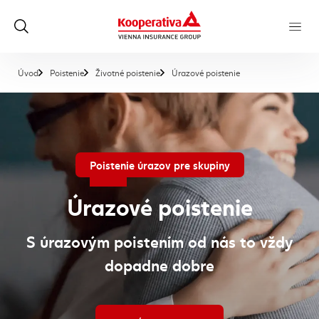
, aktuálna stránka
Úvod
Poistenie
Životné poistenie
Úrazové poistenie
Poistenie úrazov pre skupiny
Úrazové poistenie
S úrazovým poistením od nás to vždy
dopadne dobre