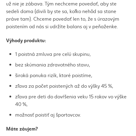
už nie je zábava. Tým nechceme povedať, aby ste
sedeli doma (divili by ste sa, koľko nehôd sa stane
práve tam). Chceme povedať len to, že s úrazovým
poistením od nás si udržíte balans aj v peňaženke.
Výhody produktu:
1 poistná zmluva pre celú skupinu,
bez skúmania zdravotného stavu,
široká ponuka rizík, ktoré poistíme,
zľava za počet poistených až do výšky 45 %,
zľava pre deti do dovŕšenia veku 15 rokov vo výške
40 %,
možnosť poistiť aj športovcov.
Máte záujem?