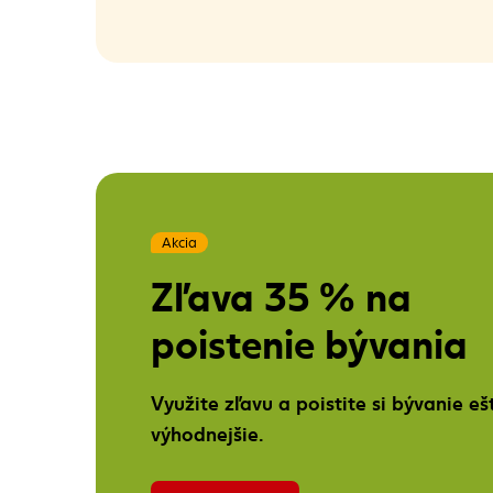
Akcia
Zľava 35 % na
poistenie bývania
Využite zľavu a poistite si bývanie eš
výhodnejšie.