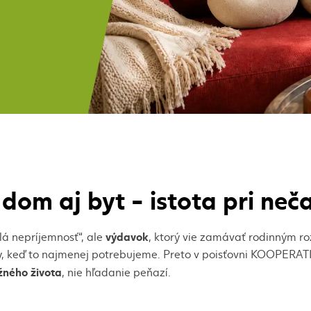
bývania,
 dom aj byt - istota pri ne
výdavok
lá nepríjemnosť“, ale
, ktorý vie zamávať rodinným ro
, keď to najmenej potrebujeme. Preto v poisťovni KOOPERATI
žného života
, nie hľadanie peňazí.
čo presne kryť
najprv si ujasníme,
(stavbu, zariadenie alebo o