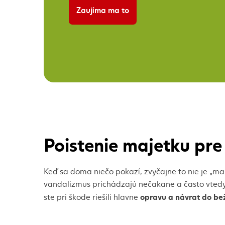
Zaujíma ma to
Banner: Zľava 35 % na poistenie 
Poistenie majetku pre
Keď sa doma niečo pokazí, zvyčajne to nie je „ma
vandalizmus prichádzajú nečakane a často vtedy
opravu a návrat do be
ste pri škode riešili hlavne
Poistenie bývania dávame do praxe jednoducho: 