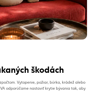
čakaných škodách
zpočtom. Vytopenie, požiar, búrka, krádež alebo
VA odporúčame nastaviť krytie bývania tak, aby
boje), potom vyberieme riziká podľa reality