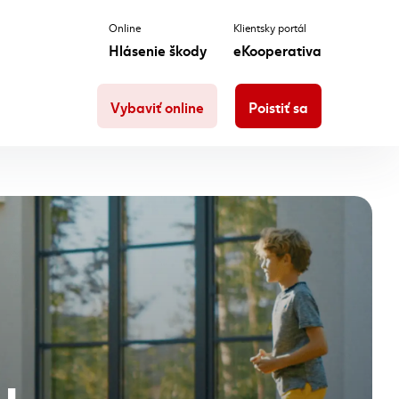
Online
Klientsky portál
Hlásenie škody
eKooperativa
Vybaviť online
Poistiť sa
u