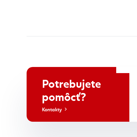
bývania a napokon doladíme poistné sumy a pripo
prekvapenia pri poistnej udalosti.
Poistenie majetku: čo 
Keď ľudia hovoria o „poistení majetku“, najčastej
realite ide o to, aby ste po udalosti vedeli rýchl
alebo brať úver.
Potrebujete
V poistnej praxi sa krytie bývania typicky delí na
Toto rozdelenie je dôležité, aby ste vedeli, čo si 
pomôcť?
KOOPERATIVA si v rámci riešenia bývania viete po
poistenie majetku pre byt
alebo
poistenie majet
Kontakty
Pre koho to dáva najväčší zmysel? Pre majiteľov 
nájomníkov. A vždy, keď bývate v bytovke alebo 
spôsobená členom domácnosti vie byť drahá.