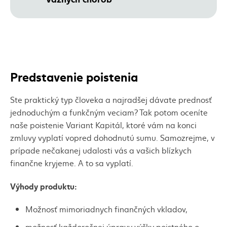
Predstavenie poistenia
Ste praktický typ človeka a najradšej dávate prednosť
jednoduchým a funkčným veciam? Tak potom oceníte
naše poistenie Variant Kapitál, ktoré vám na konci
zmluvy vyplatí vopred dohodnutú sumu. Samozrejme, v
prípade nečakanej udalosti vás a vašich blízkych
finančne kryjeme. A to sa vyplatí.
Výhody produktu:
Možnosť mimoriadnych finančných vkladov,
možnosť každoročnej úpravy výšky poistného o