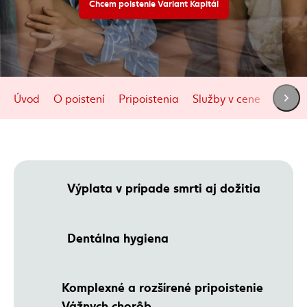
Chcem poistenie Variant Kapitál
Úvod
O poistení
Pripoistenia
Služby v cene
Otázk
Výplata v prípade smrti aj dožitia
Dentálna hygiena
Komplexné a rozšírené pripoistenie
Vážnych chorôb