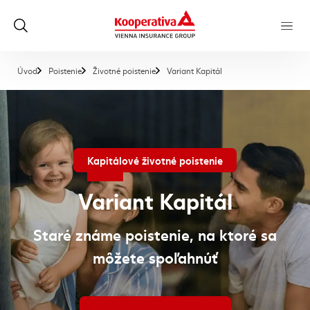
, aktuálna stránka
Úvod
Poistenie
Životné poistenie
Variant Kapitál
Kapitálové životné poistenie
Variant Kapitál
Staré známe poistenie, na ktoré sa
môžete spoľahnúť