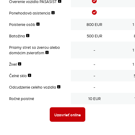
Áno
Overenie vozidla PASASIST
Áno
Ponehodová asistencia
Poistenie osôb
800 EUR
1
Batožina
500 EUR
Priamy stret so zverou alebo
-
1
domácim zvieraťom
Živel
-
1
Čelné sklo
-
Odcudzenie celého vozidla
-
Ročné poistné
10 EUR
Uzavrieť online