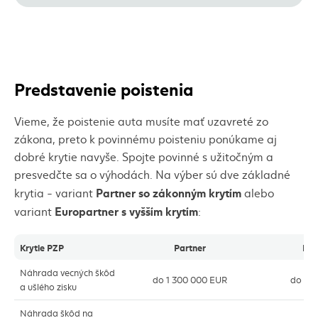
Predstavenie poistenia
Vieme, že poistenie auta musíte mať uzavreté zo
zákona, preto k povinnému poisteniu ponúkame aj
dobré krytie navyše. Spojte povinné s užitočným a
presvedčte sa o výhodách. Na výber sú dve základné
Partner so zákonným krytím
krytia - variant
alebo
Europartner s vyšším krytím
variant
:
Krytie PZP
Partner
Eur
Náhrada vecných škôd
do 1 300 000 EUR
do 2 
a ušlého zisku
Náhrada škôd na