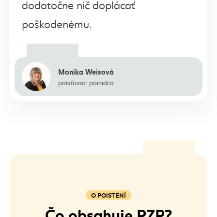
dodatočne nič doplácať
poškodenému.
Monika Weisová
poisťovací poradca
O POISTENÍ
Čo obsahuje PZP?