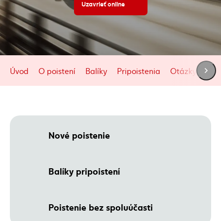
Uzavrieť online
(externý odkaz)
Úvod
O poistení
Balíky
Pripoistenia
Otázky a odp
Nové poistenie
Balíky pripoistení
Poistenie bez spoluúčasti