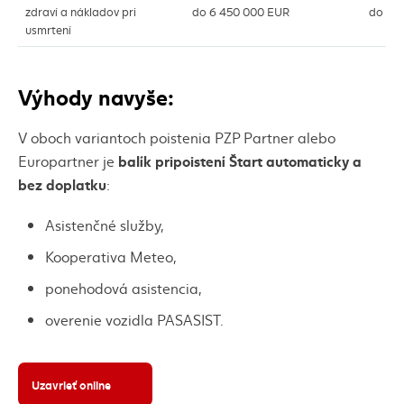
zdraví a nákladov pri
do 6 450 000 EUR
do 6 
usmrtení
Výhody navyše:
V oboch variantoch poistenia PZP Partner alebo
balík pripoistení Štart automaticky a
Europartner je
bez doplatku
:
Asistenčné služby,
Kooperativa Meteo,
ponehodová asistencia,
overenie vozidla PASASIST.
Uzavrieť online
(externý odkaz)