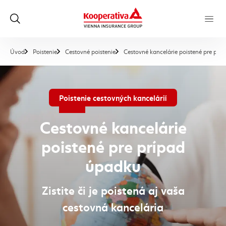
Úvod
Poistenie
Cestovné poistenie
Cestovné kancelárie poistené pre prí
Poistenie cestovných kancelárií
Cestovné kancelárie
poistené pre prípad
úpadku
Zistite či je poistená aj vaša
cestovná kancelária