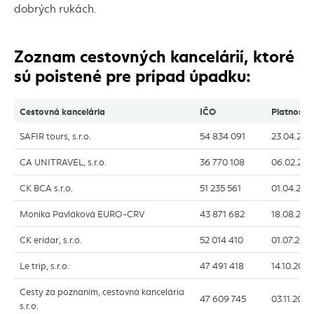
dobrých rukách.
Zoznam cestovných kancelárií, ktoré
sú poistené pre prípad úpadku:
Cestovná kancelária
IČO
Platnosť p
SAFIR tours
, s.r.o.
54 834 091
23.04.202
CA UNITRAVEL
, s.r.o.
36 770 108
06.02.202
CK BCA
s.r.o.
51 235 561
01.04.202
Monika Pavláková
EURO-CRV
43 871 682
18.08.202
CK
eridar
, s.r.o.
52 014 410
01.07.202
Le trip
, s.r.o.
47 491 418
14.10.2026
Cesty za poznaním, cestovná kancelária
47 609 745
03.11.2026
s.r.o.