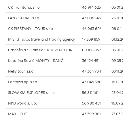
CK Tramtária, s.r.o.
46 914 625
05.01.202
FANY STORE
, s.r.o.
47 006 145
26.11.2026
CK PIEŠŤANY -
TOUR
s.r.o.
46 963 626
08.04.202
M.S.T.T., s.r.o. travel and trading agency
17 309 859
01.12.2026
Cassofin
a.s. - divízia CK
JUVENTOUR
00 188 867
03.01.202
Katarína Rovná
MONTY
- RANČ
36 124 451
09.05.202
Nelly tour
, s.r.o.
47 364 734
03.11.2026
Fantazia dp
. s.r.o.
47 045 388
18.12.2026
SLOVAKIA EXPLORER
s. r. o.
56 811 161
23.04.202
NKD world
s. r. o.
56 980 451
16.09.202
MAXLIGHT
45 399 981
27.05.202