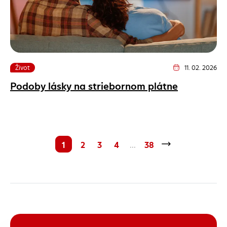
Život
11. 02. 2026
Dátum vydania člán
Podoby lásky na striebornom plátne
1
2
3
4
38
...