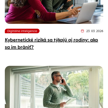
Digitálna inteligencia
23. 03. 2026
Dátum vydania článk
Kybernetické riziká sa týkajú aj rodiny: ako
sa im brániť?