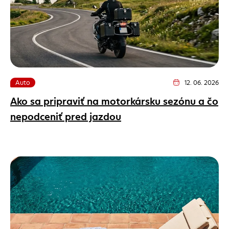
Auto
12. 06. 2026
Dátum vydania článk
Ako sa pripraviť na motorkársku sezónu a čo
nepodceniť pred jazdou