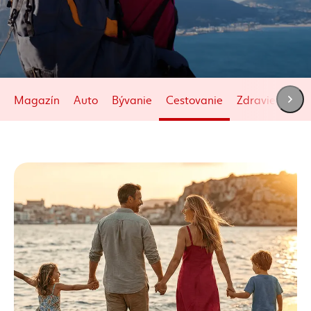
Magazín
Auto
Bývanie
Cestovanie
Zdravie
Živo