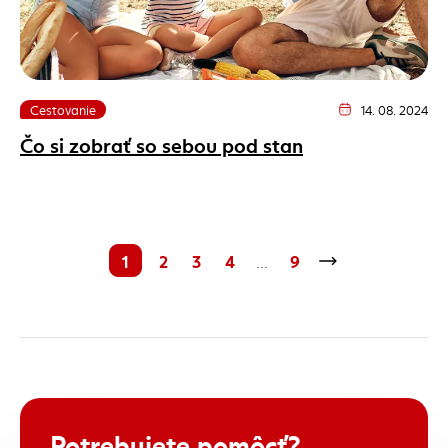
Cestovanie
14. 08. 2024
Dátum vydania člán
Čo si zobrať so sebou pod stan
1
2
3
4
9
...
Potrebujete
pomôcť?