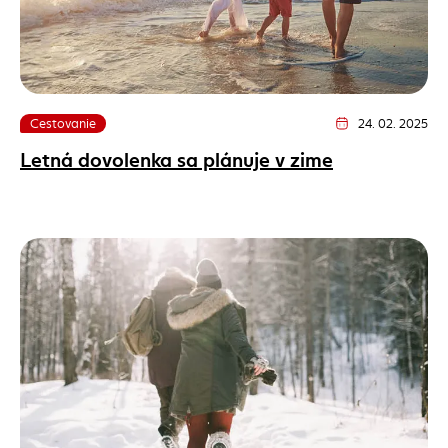
Cestovanie
24. 02. 2025
Dátum vydania článk
Letná dovolenka sa plánuje v zime