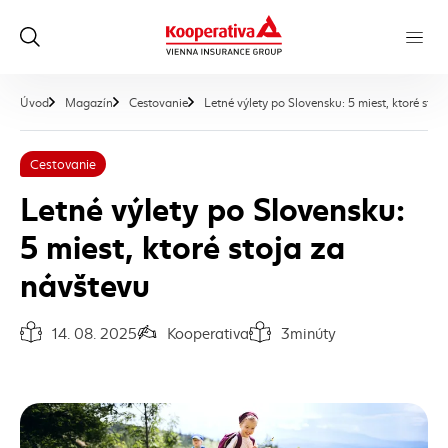
Úvod
Magazín
Cestovanie
Letné výlety po Slovensku: 5 miest, ktoré stoj
Cestovanie
Letné výlety po Slovensku:
5 miest, ktoré stoja za
návštevu
14. 08. 2025
Kooperativa
3
minúty
Dátum vydania článku:
Autor článku:
Čas na prečítanie článku: