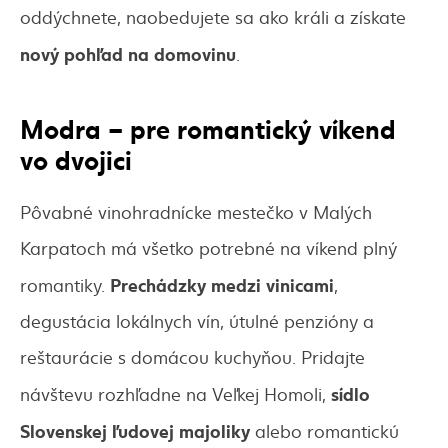
oddýchnete, naobedujete sa ako králi a získate
nový pohľad na domovinu
.
Modra – pre romantický víkend
vo dvojici
Pôvabné vinohradnícke mestečko v Malých
Karpatoch má všetko potrebné na víkend plný
Prechádzky medzi vinicami
romantiky.
,
degustácia lokálnych vín, útulné penzióny a
reštaurácie s domácou kuchyňou. Pridajte
sídlo
návštevu rozhľadne na Veľkej Homoli,
Slovenskej ľudovej majoliky
alebo romantickú