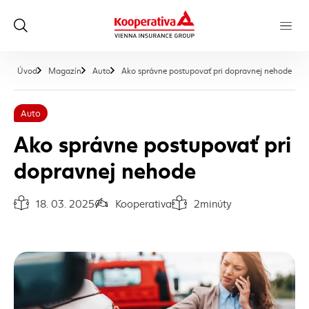
, ak
Úvod
Magazín
Auto
Ako správne postupovať pri dopravnej nehode
Auto
Ako správne postupovať pri
dopravnej nehode
18. 03. 2025
Kooperativa
2
minúty
Dátum vydania článku:
Autor článku:
Čas na prečítanie článku: