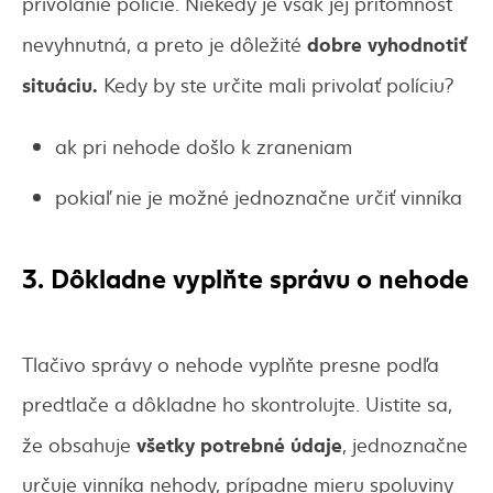
privolanie polície. Niekedy je však jej prítomnosť
dobre vyhodnotiť
nevyhnutná, a preto je dôležité
situáciu.
Kedy by ste určite mali privolať políciu?
ak pri nehode došlo k zraneniam
pokiaľ nie je možné jednoznačne určiť vinníka
3. Dôkladne vyplňte správu o nehode
Tlačivo správy o nehode vyplňte presne podľa
predtlače a dôkladne ho skontrolujte. Uistite sa,
všetky potrebné údaje
že obsahuje
, jednoznačne
určuje vinníka nehody, prípadne mieru spoluviny