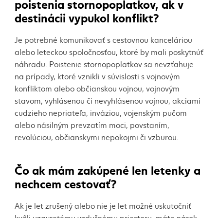
poistenia
stornopoplatkov
, ak v
destinácii vypukol konflikt?
Je potrebné komunikovať s cestovnou kanceláriou
alebo leteckou spoločnosťou, ktoré by mali poskytnúť
náhradu. Poistenie
stornopoplatkov
sa nevzťahuje
na prípady, ktoré vznikli v súvislosti s vojnovým
konfliktom alebo občianskou vojnou, vojnovým
stavom, vyhlásenou či nevyhlásenou vojnou, akciami
cudzieho nepriateľa, inváziou, vojenským pučom
alebo násilným prevzatím moci, povstaním,
revolúciou, občianskymi nepokojmi či vzburou.
Čo ak mám zakúpené len letenky a
nechcem cestovať?
Ak je let zrušený alebo nie je let možné uskutočniť
kvôli uzavretému vzdušnému priestoru, máte nárok