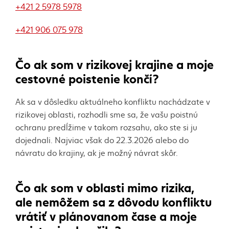
+421 2 5978 5978
+421 906 075 978
Čo ak som v rizikovej krajine a moje
cestovné poistenie končí?
Ak sa v dôsledku aktuálneho konfliktu nachádzate v
rizikovej oblasti, rozhodli sme sa, že vašu poistnú
ochranu predĺžime v takom rozsahu, ako ste si ju
dojednali. Najviac však do 22.3.2026 alebo do
návratu do krajiny, ak je možný návrat skôr.
Čo ak som v oblasti mimo rizika,
ale nemôžem sa z dôvodu konfliktu
vrátiť v plánovanom čase a moje