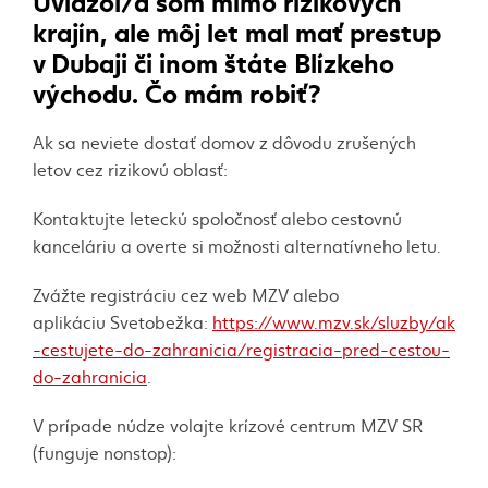
krajín, ale môj let mal mať prestup
v
Dubaji
či inom štáte Blízkeho
východu. Čo mám robiť?
Ak sa neviete dostať domov z dôvodu zrušených
letov cez rizikovú oblasť:
Kontaktujte leteckú spoločnosť alebo cestovnú
kanceláriu a overte si možnosti alternatívneho letu.
Zvážte registráciu cez web MZV alebo
aplikáciu
Svetobežka
:
https://www.mzv.sk/sluzby/ak
-cestujete-do-zahranicia/registracia-pred-cestou-
do-zahranicia
.
V prípade núdze volajte krízové centrum MZV SR
(funguje nonstop):