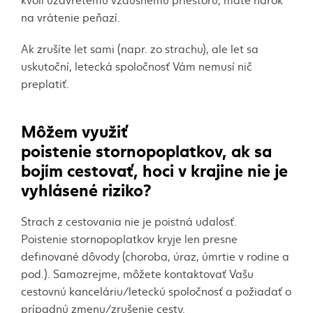
na vrátenie peňazí.
Ak zrušíte let sami (napr. zo strachu), ale let sa
uskutoční, letecká spoločnosť Vám nemusí nič
preplatiť.
Môžem využiť
poistenie
stornopoplatkov
, ak sa
bojím cestovať, hoci v krajine nie je
vyhlásené riziko?
Strach z cestovania nie je poistná udalosť.
Poistenie
stornopoplatkov
kryje len presne
definované dôvody (choroba, úraz, úmrtie v rodine a
pod.). Samozrejme, môžete kontaktovať Vašu
cestovnú kanceláriu/leteckú spoločnosť a požiadať o
prípadnú zmenu/zrušenie cesty.