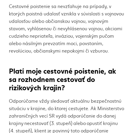
Cestovné poistenie sa nevzťahuje na prípady, v
ktorých poistná udalosť vznikla v súvislosti s vojnovou
udalosťou alebo občianskou vojnou, vojnovým
stavom, vyhlásenou či nevyhlásenou vojnou, akciami
cudzieho nepriateľa, inváziou, vojenským pučom
alebo násilným prevzatím moci, povstaním,
revolúciou, občianskymi nepokojmi či vzburou.
Platí moje cestovné poistenie, ak
sa rozhodnem cestovať do
rizikových krajín?
Odporúčame vždy sledovať aktuálnu bezpečnostnú
situáciu v krajine, do ktorej cestujete. Ak Ministerstvo
zahraničných vecí SR vydá odporúčanie do danej
krajiny
necestovať (3. stupeň)
alebo
opustiť krajinu
(4. stupeň)
, klient je povinný toto odporúčanie