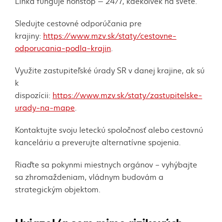
Linka funguje nonstop — 24/7, kdekoľvek na svete.
Sledujte cestovné odporúčania pre
krajiny:
https://www.mzv.sk/staty/cestovne-
odporucania-podla-krajin
.
Využite zastupiteľské úrady SR v danej krajine, ak sú
k
dispozícii:
https://www.mzv.sk/staty/zastupitelske-
urady-na-mape
.
Kontaktujte svoju leteckú spoločnosť alebo cestovnú
kanceláriu a preverujte alternatívne spojenia.
Riaďte sa pokynmi miestnych orgánov – vyhýbajte
sa zhromaždeniam, vládnym budovám a
strategickým objektom.
Uviazol/a som mimo rizikových