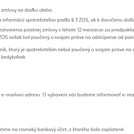
a zmluvy na diaľku alebo
 informácií spotrebiteľovi podľa § 3 ZOS, ak k doručeniu došl
atvorenia poistnej zmluvy v lehote 12 mesiacov za predpoklad
ZOS avšak bol poučený o svojom práve na odstúpenie od pois
stník, ktorý je spotrebiteľom nebol poučený o svojom práve na
y kedykoľvek.
 e-mailovú adresu. O vybavení vás budeme informovať e-mail
rátime na rovnaký bankový účet, z ktorého bolo zaplatené.