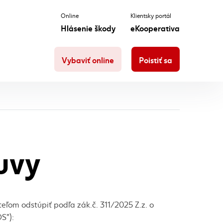
Online
Klientsky portál
Hlásenie škody
eKooperativa
Vybaviť online
Poistiť sa
uvy
eľom odstúpiť podľa zák.č. 311/2025 Z.z. o
OS”):