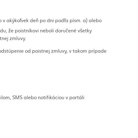
o v akýkoľvek deň po dni podľa písm. a) alebo
u, že poistníkovi neboli doručené všetky
tnej zmluvy.
 odstúpenie od poistnej zmluvy, v takom prípade
om, SMS alebo notifikáciou v portáli