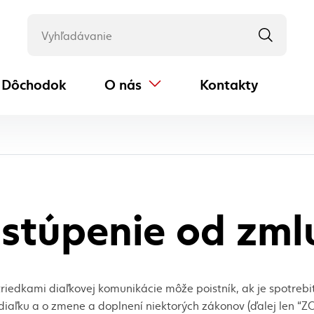
Dôchodok
O nás
Kontakty
(externý odkaz)
stúpenie od zml
riedkami diaľkovej komunikácie môže poistník, ak je spotrebit
diaľku a o zmene a doplnení niektorých zákonov (ďalej len “Z