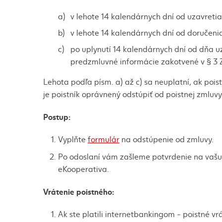
a)
v lehote 14 kalendárnych dní od uzavreti
b)
v lehote 14 kalendárnych dní od doručenia
c)
po uplynutí 14 kalendárnych dní od dňa uz
predzmluvné informácie zakotvené v § 3 
Lehota podľa písm. a) až c) sa neuplatní, ak poi
je poistník oprávnený odstúpiť od poistnej zmluv
Postup:
Vyplňte
formulár
na odstúpenie od zmluvy.
Po odoslaní vám zašleme potvrdenie na vašu
eKooperativa.
Vrátenie poistného:
Ak ste platili internetbankingom - poistné v