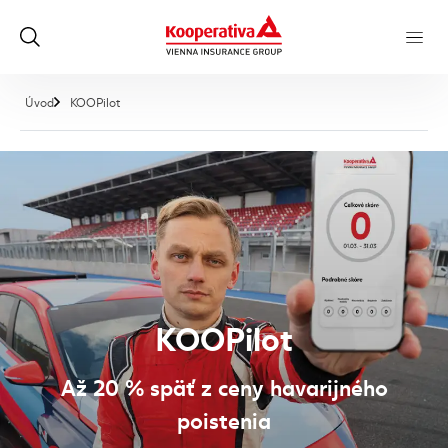
, aktuálna stránka
Úvod
KOOPilot
KOOPilot
Až 20 % späť z ceny havarijného
poistenia