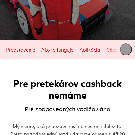
Predstavenie
Ako to funguje
Aplikácia
Chcem zača
Pre pretekárov cashback
nemáme
Pre zodpovedných vodičov áno
My vieme, aká je bezpečnosť na cestách dôležitá.
A
ž 20
Preto za zodpovednú jazdu dávame odmenu: