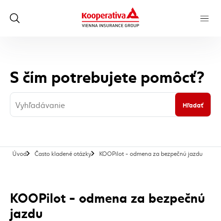
S čím potrebujete pomôcť?
Hľadať
, aktuá
Úvod
Často kladené otázky
KOOPilot - odmena za bezpečnú jazdu
KOOPilot - odmena za bezpečnú
jazdu