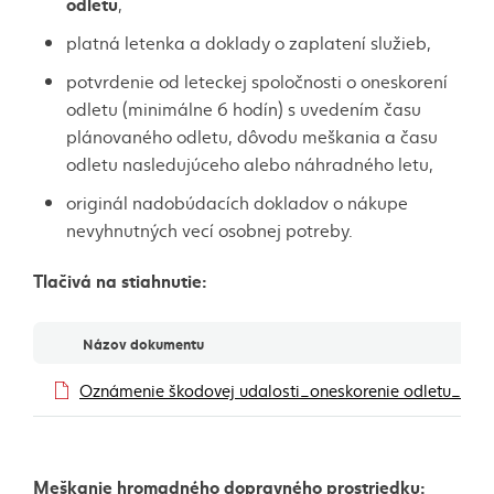
odletu
,
platná letenka a doklady o zaplatení služieb,
potvrdenie od leteckej spoločnosti o oneskorení
odletu (minimálne 6 hodín) s uvedením času
plánovaného odletu, dôvodu meškania a času
odletu nasledujúceho alebo náhradného letu,
originál nadobúdacích dokladov o nákupe
nevyhnutných vecí osobnej potreby.
Tlačivá na stiahnutie:
Dokumenty
Názov dokumentu
Oznámenie škodovej udalosti_oneskorenie odletu_010
Meškanie hromadného dopravného prostriedku: