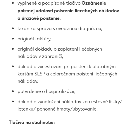
Oznámenie
vyplnené a podpísané tlačivo
poistnej udalosti poistenie liečebných nákladov
a úrazové poistenie
,
lekárska správa s uvedenou diagnózou,
originál faktúry,
originál dokladu o zaplatení liečebných
nákladov v zahraničí,
doklad o vycestovaní pri poistení k platobným
kartám SLSP a celoročnom poistení liečebných
nákladov,
potvrdenie o hospitalizácii,
doklad o vynaložení nákladov za cestovné lístky/
letenku/ pohonné hmoty/ubytovanie.
Tlačivá na stiahnutie: