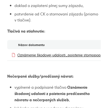
doklad o zaplatení plnej sumy zájazdu,
potvrdenie od CK o stornovaní zájazdu (priamo
v tlačive).
Tlačivá na stiahnutie:
Dokumenty
Názov dokumentu
Oznámenie škodovej udalosti_poistenie stornopoplatk
Nečerpané služby/predčasný návrat:
Oznámenie
vyplnené a podpísané tlačivo
škodovej udalosti z poistenia predčasného
návratu a nečerpaných služieb
,