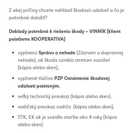
Z akej príčiny chcete nahlásiť škodovú udalosť a čo je
potrebné doložiť?
Doklady potrebné k riešeniu škody – VINNÍK (klient
poisťovne KOOPERATIVA)
Správu o nehode
vyplnenú
(Záznam o dopravnej
nehode), ak škoda vznikla stretom vozidiel
(kópia alebo sken),
PZP Oznámenie škodovej
vyplnené tlačivo
udalosti poisteným
,
veľký technický preukaz (kópia alebo sken),
vodičský preukaz vodiča (kópia alebo sken),
STK, EK ak je vozidlo staršie ako 4 roky (kópia
alebo sken).