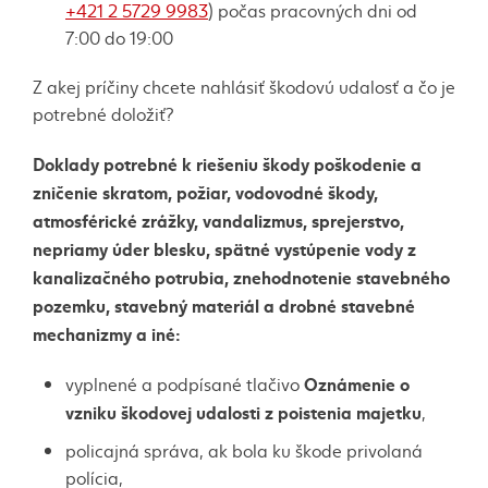
+421 2 5729 9983
) počas pracovných dni od
7:00 do 19:00
Z akej príčiny chcete nahlásiť škodovú udalosť a čo je
potrebné doložiť?
Doklady potrebné k riešeniu škody poškodenie a
zničenie skratom, požiar, vodovodné škody,
atmosférické zrážky, vandalizmus, sprejerstvo,
nepriamy úder blesku, spätné vystúpenie vody z
kanalizačného potrubia, znehodnotenie stavebného
pozemku, stavebný materiál a drobné stavebné
mechanizmy a iné:
Oznámenie o
vyplnené a podpísané tlačivo
vzniku škodovej udalosti z poistenia majetku
,
policajná správa, ak bola ku škode privolaná
polícia,