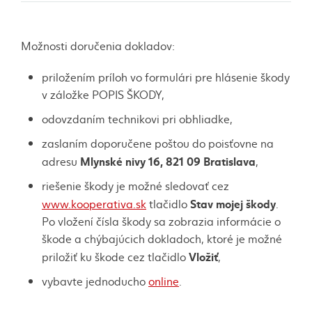
Možnosti doručenia dokladov:
priložením príloh vo formulári pre hlásenie škody
v záložke POPIS ŠKODY,
odovzdaním technikovi pri obhliadke,
zaslaním doporučene poštou do poisťovne na
Mlynské nivy 16, 821 09 Bratislava
adresu
,
riešenie škody je možné sledovať cez
Stav mojej škody
www.kooperativa.sk
tlačidlo
.
Po vložení čísla škody sa zobrazia informácie o
škode a chýbajúcich dokladoch, ktoré je možné
Vložiť
priložiť ku škode cez tlačidlo
,
vybavte jednoducho
online
.