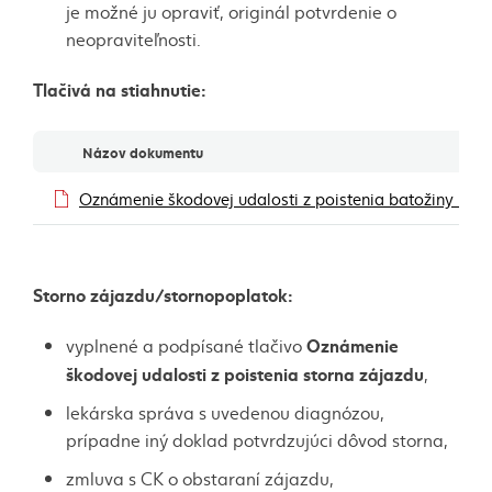
je možné ju opraviť, originál potvrdenie o
neopraviteľnosti.
Tlačivá na stiahnutie:
Dokumenty
Názov dokumentu
Oznámenie škodovej udalosti z poistenia batožiny – p
Storno zájazdu/stornopoplatok:
Oznámenie
vyplnené a podpísané tlačivo
škodovej udalosti z poistenia storna zájazdu
,
lekárska správa s uvedenou diagnózou,
prípadne iný doklad potvrdzujúci dôvod storna,
zmluva s CK o obstaraní zájazdu,