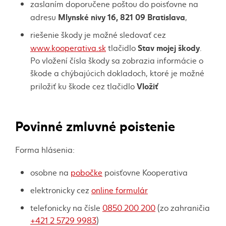
zaslaním doporučene poštou do poisťovne na
Mlynské nivy 16, 821 09 Bratislava
adresu
,
riešenie škody je možné sledovať cez
Stav mojej škody
www.kooperativa.sk
tlačidlo
.
Po vložení čísla škody sa zobrazia informácie o
škode a chýbajúcich dokladoch, ktoré je možné
Vložiť
priložiť ku škode cez tlačidlo
Povinné zmluvné poistenie
Forma hlásenia:
osobne na
pobočke
poisťovne Kooperativa
elektronicky cez
online formulár
telefonicky na čísle
0850 200 200
(zo zahraničia
+421 2 5729 9983
)