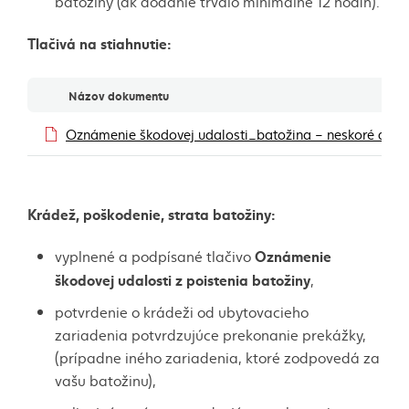
batožiny (ak dodanie trvalo minimálne 12 hodín).
Tlačivá na stiahnutie:
Dokumenty
Názov dokumentu
Oznámenie škodovej udalosti_batožina – neskoré doda
Krádež, poškodenie, strata batožiny:
Oznámenie
vyplnené a podpísané tlačivo
škodovej udalosti z poistenia batožiny
,
potvrdenie o krádeži od ubytovacieho
zariadenia potvrdzujúce prekonanie prekážky,
(prípadne iného zariadenia, ktoré zodpovedá za
vašu batožinu),