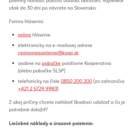
povinný nahlásiť poistnú udalosť obratom, najneskôr
však do 30 dní po návrate na Slovensko.
Forma hlásenia:
online
hlásenie
elektronicky na e-mailovej adrese
cestovnepoistenie@koop.sk
osobne na
pobočke
poisťovne Kooperativa
(alebo pobočke SLSP)
telefonicky na čísle
0850 200 200
(zo zahraničia
+421 2 5729 9983
)
Z akej príčiny chcete nahlásiť škodovú udalosť a čo je
potrebné doložiť?
Liečebné náklady a úrazové poistenie: