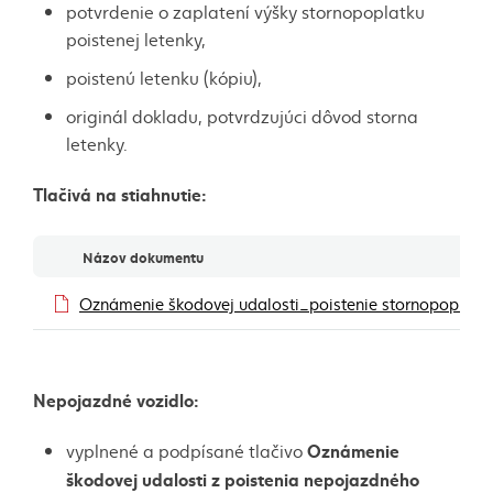
potvrdenie o zaplatení výšky stornopoplatku
poistenej letenky,
poistenú letenku (kópiu),
originál dokladu, potvrdzujúci dôvod storna
letenky.
Tlačivá na stiahnutie:
Dokumenty
Názov dokumentu
Oznámenie škodovej udalosti_poistenie stornopoplatk
Nepojazdné vozidlo:
Oznámenie
vyplnené a podpísané tlačivo
škodovej udalosti z poistenia nepojazdného