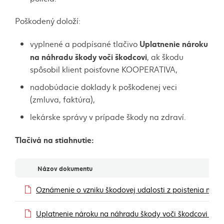
Poškodený doloží:
Uplatnenie nároku
vyplnené a podpísané tlačivo
na náhradu škody voči škodcovi
, ak škodu
spôsobil klient poisťovne KOOPERATIVA,
nadobúdacie doklady k poškodenej veci
(zmluva, faktúra),
lekárske správy v prípade škody na zdraví.
Tlačivá na stiahnutie:
Dokumenty
Názov dokumentu
Oznámenie o vzniku škodovej udalosti z poistenia ma
Uplatnenie nároku na náhradu škody voči škodcovi – 