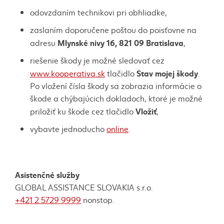
odovzdaním technikovi pri obhliadke,
zaslaním doporučene poštou do poisťovne na
Mlynské nivy 16, 821 09 Bratislava
adresu
,
riešenie škody je možné sledovať cez
Stav mojej škody
www.kooperativa.sk
tlačidlo
.
Po vložení čísla škody sa zobrazia informácie o
škode a chýbajúcich dokladoch, ktoré je možné
Vložiť
priložiť ku škode cez tlačidlo
,
vybavte jednoducho
online
.
Asistenčné služby
GLOBAL ASSISTANCE SLOVAKIA s.r.o.
+421 2 5729 9999
nonstop.