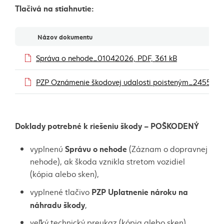
Tlačivá na stiahnutie:
Dokumenty
Názov dokumentu
(externý odkaz
Správa o nehode_01042026, PDF, 361 kB
PZP Oznámenie škodovej udalosti poisteným_2455_01
Doklady potrebné k riešeniu škody – POŠKODENÝ
Správu o nehode
vyplnenú
(Záznam o dopravnej
nehode), ak škoda vznikla stretom vozidiel
(kópia alebo sken),
PZP Uplatnenie nároku na
vyplnené tlačivo
náhradu škody
,
veľký technický preukaz (kópia alebo sken),