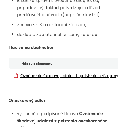
lekárska správa s uvedenou diagnózou,
prípadne iný doklad potvrdzujúci dôvod
predčasného návratu (napr. úmrtný list),
zmluva s CK o obstaraní zájazdu,
doklad o zaplatení plnej sumy zájazdu.
Tlačivá na stiahnutie:
Dokumenty
Názov dokumentu
Oznámenie škodovej udalosti_poistenie nečerpaných s
Oneskorený odlet:
Oznámenie
vyplnené a podpísané tlačivo
škodovej udalosti z poistenia oneskoreného