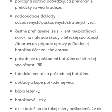
policajná správa potvrdzujúca prekonanie
prekážky vo veci krádeže,
nadobúdacie doklady
odcudzených/poškodených/stratených vecí,
čestné prehlásenie, že si klient neuplatňoval
nárok na náhradu škody u leteckej spoločnosti
/dopravcu v prípade opravy poškodenej
batožiny účet za jeho opravu
potvrdenie o poškodení batožiny od leteckej
spoločnosti PIR,
fotodokumentácia poškodenej batožiny,
doklady o kúpe poškodenej veci,
kópia letenky,
batožinové lístky,
ak je batožina do takej miery poškodená, že nie