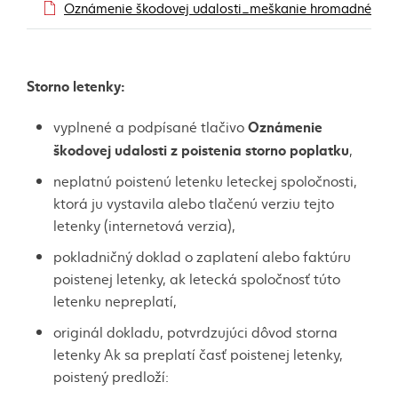
Oznámenie škodovej udalosti_meškanie hromadného p
Storno letenky:
Oznámenie
vyplnené a podpísané tlačivo
škodovej udalosti z poistenia storno poplatku
,
neplatnú poistenú letenku leteckej spoločnosti,
ktorá ju vystavila alebo tlačenú verziu tejto
letenky (internetová verzia),
pokladničný doklad o zaplatení alebo faktúru
poistenej letenky, ak letecká spoločnosť túto
letenku nepreplatí,
originál dokladu, potvrdzujúci dôvod storna
letenky Ak sa preplatí časť poistenej letenky,
poistený predloží: