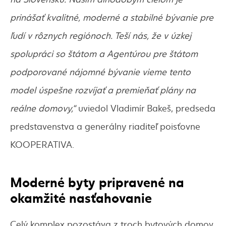
prinášať kvalitné, moderné a stabilné bývanie pre
ľudí v rôznych regiónoch. Teší nás, že v úzkej
spolupráci so štátom a Agentúrou pre štátom
podporované nájomné bývanie vieme tento
model úspešne rozvíjať a premieňať plány na
reálne domovy,“
uviedol Vladimír Bakeš, predseda
predstavenstva a generálny riaditeľ poisťovne
KOOPERATIVA.
Moderné byty pripravené na
okamžité nasťahovanie
Celý komplex pozostáva z troch bytových domov.