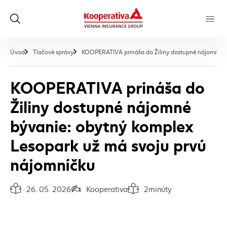
Úvod
Tlačové správy
KOOPERATIVA prináša do Žiliny dostupné nájomné bý
KOOPERATIVA prináša do
Žiliny dostupné nájomné
bývanie: obytný komplex
Lesopark už má svoju prvú
nájomníčku
26. 05. 2026
Kooperativa
2
minúty
Dátum vydania článku:
Autor článku:
Čas na prečítanie článku: