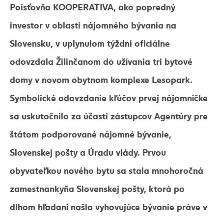
Poisťovňa KOOPERATIVA, ako popredný
investor v oblasti nájomného bývania na
Slovensku, v uplynulom týždni oficiálne
odovzdala Žilinčanom do užívania tri bytové
domy v novom obytnom komplexe Lesopark.
Symbolické odovzdanie kľúčov prvej nájomníčke
sa uskutočnilo za účasti zástupcov Agentúry pre
štátom podporované nájomné bývanie,
Slovenskej pošty a Úradu vlády. Prvou
obyvateľkou nového bytu sa stala mnohoročná
zamestnankyňa Slovenskej pošty, ktorá po
dlhom hľadaní našla vyhovujúce bývanie práve v