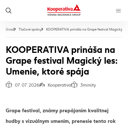
Úvod
Tlačové správy
KOOPERATIVA prináša na Grape festival Magický les:
KOOPERATIVA prináša na
Grape festival Magický les:
Umenie, ktoré spája
07. 07. 2026
Kooperativa
3
minúty
Dátum vydania článku:
Autor článku:
Čas na prečítanie článku:
Grape festival, známy prepájaním kvalitnej
hudby s vizuálnym umením, prenesie tento rok