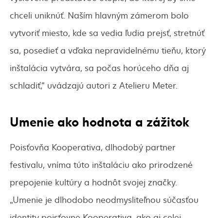
chceli uniknúť. Naším hlavným zámerom bolo
vytvoriť miesto, kde sa vedia ľudia prejsť, stretnúť
sa, posedieť a vďaka nepravidelnému tieňu, ktorý
inštalácia vytvára, sa počas horúceho dňa aj
schladiť,“ uvádzajú autori z Atelieru Meter.
Umenie ako hodnota a zážitok
Poisťovňa Kooperativa, dlhodobý partner
festivalu, vníma túto inštaláciu ako prirodzené
prepojenie kultúry a hodnôt svojej značky.
„Umenie je dlhodobo neodmysliteľnou súčasťou
identity poisťovne Kooperativa, ako aj celej