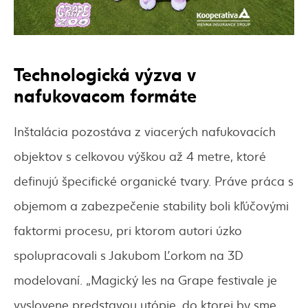
Technologická výzva v
nafukovacom formáte
Inštalácia pozostáva z viacerých nafukovacích
objektov s celkovou výškou až 4 metre, ktoré
definujú špecifické organické tvary. Práve práca s
objemom a zabezpečenie stability boli kľúčovými
faktormi procesu, pri ktorom autori úzko
spolupracovali s Jakubom Ľorkom na 3D
modelovaní. „Magický les na Grape festivale je
vyslovene predstavou utópie, do ktorej by sme