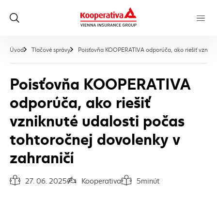
Úvod
Tlačové správy
Poisťovňa KOOPERATIVA odporúča, ako riešiť vzniknut
Poisťovňa KOOPERATIVA
odporúča, ako riešiť
vzniknuté udalosti počas
tohtoročnej dovolenky v
zahraničí
27. 06. 2025
Kooperativa
5
minút
Dátum vydania článku:
Autor článku:
Čas na prečítanie článku: