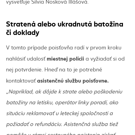
vysvetľuje Silvia Nosková Illášová.
Stratená alebo ukradnutá batožina
či doklady
V tomto prípade poisťovňa radí v prvom kroku
miestnej polícii
nahlásiť udalosť
a vyžiadať si od
nej potvrdenie. Hneď na to je potrebné
asistenčnú službu poisťovne
.
kontaktovať
„
Napríklad, ak dôjde k strate alebo poškodeniu
batožiny na letisku, operátor linky poradí, ako
situáciu reklamovať u leteckej spoločnosti a
požiadať o refundáciu. Asistenčná služba tiež
pomôže v rámci cestovného poistenia získať