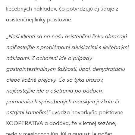
liečebných nákladov, čo potvrdzujú aj údaje z
asistenčnej linky poisťovne.
„Naši klienti sa na našu asistenčnú linku obracajú
najčastejšie s problémami súvisiacimi s liečebnými
nákladmi. Z ochorení ide o prípady
gastrointestinálnych ťažkostí, úpal, dehydratáciu
alebo kožné prejavy. Čo sa týka úrazov,
najčastejšie ide o ošetrenia po pádoch,
poraneniach spôsobených morským ježkom či
ostrými kameňmi,“
uvádza hovorkyňa poisťovne
KOOPERATIVA a dodáva, že v letnej sezóne,
teda v mesiacoch jún, júl a august, je počet