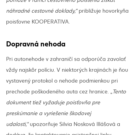
náhradné cestovné doklady,“
približuje hovorkyňa
poisťovne KOOPERATIVA.
Dopravná nehoda
Pri autonehode v zahraničí sa odporúča zavolať
vždy najskôr políciu. V niektorých krajinách je ňou
vystavený protokol o nehode podmienkou pri
prechode poškodeného auta cez hranice. „
Tento
dokument tiež vyžaduje poisťovňa pre
preskúmanie a vyriešenie škodovej
udalosti,“
upozorňuje Silvia Nosková Illášová a
dodáva, že kontaktovanie asistenčnej linky