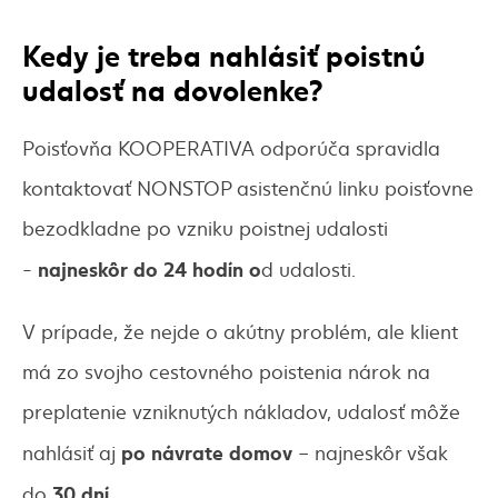
Kedy je treba nahlásiť poistnú
udalosť na dovolenke?
Poisťovňa KOOPERATIVA odporúča spravidla
kontaktovať NONSTOP asistenčnú linku poisťovne
bezodkladne po vzniku poistnej udalosti
najneskôr do 24 hodín o
-
d udalosti.
V prípade, že nejde o akútny problém, ale klient
má zo svojho cestovného poistenia nárok na
preplatenie vzniknutých nákladov, udalosť môže
po návrate domov
nahlásiť aj
– najneskôr však
30 dní
.
do