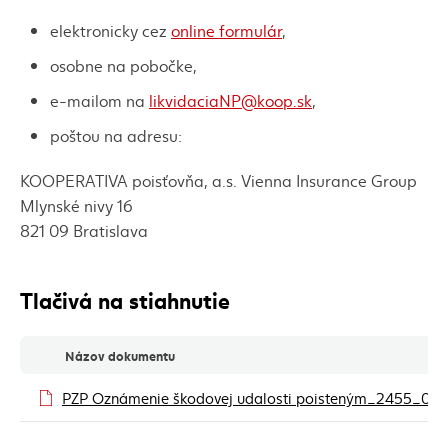
elektronicky cez
online formulár
,
osobne na pobočke,
e-mailom na
likvidaciaNP@koop.sk
,
poštou na adresu:
KOOPERATIVA poisťovňa, a.s. Vienna Insurance Group
Mlynské nivy 16
821 09 Bratislava
Tlačivá na stiahnutie
Tlačivá na stiahnutie
Názov dokumentu
PZP Oznámenie škodovej udalosti poisteným_2455_010