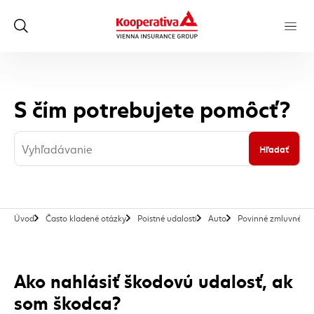
S čím potrebujete pomôcť?
Hľadať
Úvod
Často kladené otázky
Poistné udalosti
Auto
Povinné zmluvné poi
Ako nahlásiť škodovú udalosť, ak
som škodca?