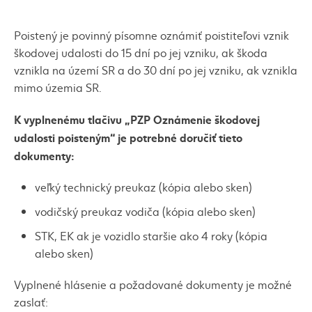
Poistený je povinný písomne oznámiť poistiteľovi vznik
škodovej udalosti do 15 dní po jej vzniku, ak škoda
vznikla na území SR a do 30 dní po jej vzniku, ak vznikla
mimo územia SR.
K vyplnenému tlačivu „PZP Oznámenie škodovej
udalosti poisteným“ je potrebné doručiť tieto
dokumenty:
veľký technický preukaz (kópia alebo sken)
vodičský preukaz vodiča (kópia alebo sken)
STK, EK ak je vozidlo staršie ako 4 roky (kópia
alebo sken)
Vyplnené hlásenie a požadované dokumenty je možné
zaslať: