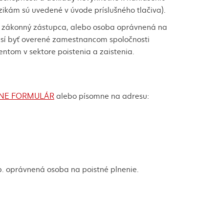
zikám sú uvedené v úvode príslušného tlačiva).
ný, zákonný zástupca, alebo osoba oprávnená na
musí byť overené zamestnancom spoločnosti
tom v sektore poistenia a zaistenia.
NE FORMULÁR
alebo písomne na adresu:
p. oprávnená osoba na poistné plnenie.