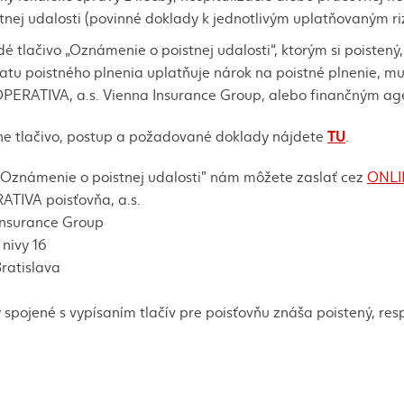
tnej udalosti (povinné doklady k jednotlivým uplatňovaným ri
é tlačivo „Oznámenie o poistnej udalosti“, ktorým si poiste
atu poistného plnenia uplatňuje nárok na poistné plnenie, 
ERATIVA, a.s. Vienna Insurance Group, alebo finančným agen
TU
ne tlačivo, postup a požadované doklady nájdete
.
 „Oznámenie o poistnej udalosti" nám môžete zaslať cez
ONLI
TIVA poisťovňa, a.s.
Insurance Group
nivy 16
ratislava
spojené s vypísaním tlačív pre poisťovňu znáša poistený, res