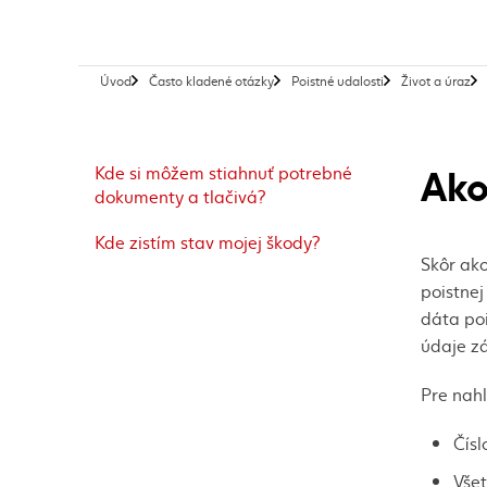
Úvod
Často kladené otázky
Poistné udalosti
Život a úraz
Ako
Kde si môžem stiahnuť potrebné
dokumenty a tlačivá?
Kde zistím stav mojej škody?
Skôr ako
poistnej
dáta poi
údaje z
Pre nahl
Čísl
Všet