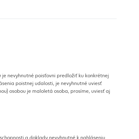
y je nevyhnutné poisťovni predložiť ku konkrétnej
lásenia poistnej udalosti, je nevyhnutné uviesť
ou) osobou je maloletá osoba, prosíme, uviesť aj
neschopnosti a doklady nevyhnutné k nahláseniu