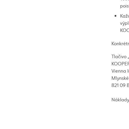
pois
Každ
výpl
KOOP
Konkrét
Tlačivo
KOOPERA
Vienna 
Mlynské 
821 09 B
Náklady 