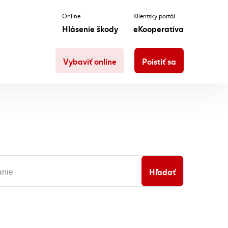
Online
Klientsky portál
Hlásenie škody
eKooperativa
Vybaviť online
Poistiť sa
Hľadať