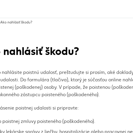
, aktuálna stránka
Ako nahlásiť škodu?
 nahlásiť škodu?
 nahlásite poistnú udalosť, preštudujte si prosím, aké doklad
 udalosti. Do formulára (tlačiva), ktorý je súčasťou online nah
stenej (poškodenej) osoby. V prípade, že poistenou (poškoden
ákonného zástupcu poisteného (poškodeného).
ásenie poistnej udalosti si pripravte:
o poistnej zmluvy poisteného (poškodeného).
ky lekárske správy z liečby, hospitalizácie alebo pracovnej 