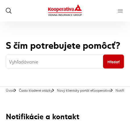
S čím potrebujete pomôcť?
Hľadať
Úvod
Často kladené otázky
Nový klientsky portál eKooperativa
Notifikác
Notifikácie a kontakt