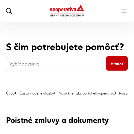
S čím potrebujete pomôcť?
Hľadať
Úvod
Často kladené otázky
Nový klientsky portál eKooperativa
Poistné 
Poistné zmluvy a dokumenty