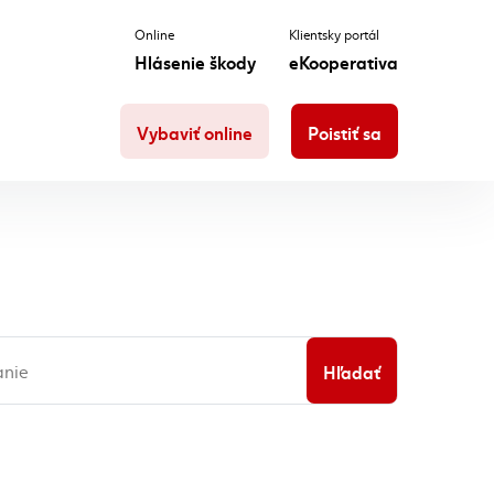
Online
Klientsky portál
Hlásenie škody
eKooperativa
Vybaviť online
Poistiť sa
Hľadať