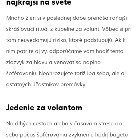
najkrajší na svete
Mnoho žien si v poslednej dobe prenáša raňajší
skrášľovací rituál z kúpeľne za volant. Vôbec si pri
tom neuvedomujú riziko, ktoré podstupujú. Ak k
nim patríte aj vy, odporúčame vám hodiť tento
zlozvyk za hlavu a venovať sa naplno
šoférovaniu. Neohrozujete totiž iba seba, ale aj
ostatných účastníkov premávky!
Jedenie za volantom
Na dlhých cestách alebo v časovom strese do
seba počas šoférovania zvykneme hodiť bagetu