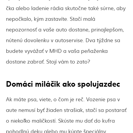
čka alebo ladenie rádia skutočne také súrne, aby
nepočkalo, kým zastavíte. Stačí malá
nepozornosť a vaše auto dostane, prinajlepšom,
nútenú dovolenku v autoservise. Dva týždne sa
budete vyvážať v MHD a vaša peňaženka
dostane zabrať. Stojí vám to zato?
Domáci miláčik ako spolujazdec
Ak máte psa, viete, o čom je reč. Vozenie psa v
aute nemusí byť žiaden strašiak, stačí sa postarať
o niekoľko maličkostí. Skúste mu dať do kufra
pohodlnú deku alebo mu kúpte špeciálny