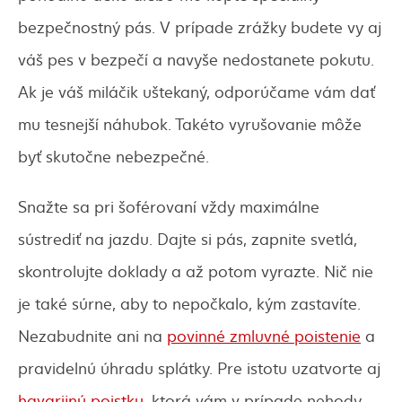
bezpečnostný pás. V prípade zrážky budete vy aj
váš pes v bezpečí a navyše nedostanete pokutu.
Ak je váš miláčik uštekaný, odporúčame vám dať
mu tesnejší náhubok. Takéto vyrušovanie môže
byť skutočne nebezpečné.
Snažte sa pri šoférovaní vždy maximálne
sústrediť na jazdu. Dajte si pás, zapnite svetlá,
skontrolujte doklady a až potom vyrazte. Nič nie
je také súrne, aby to nepočkalo, kým zastavíte.
Nezabudnite ani na
povinné zmluvné poistenie
a
pravidelnú úhradu splátky. Pre istotu uzatvorte aj
havarijnú poistku
, ktorá vám v prípade nehody