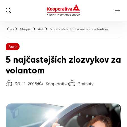
, aktuálna s
Úvod
Magazín
Auto
5 najčastejších zlozvykov za volantom
Auto
5 najčastejších zlozvykov za
volantom
30. 11. 2015
Kooperativa
3
minúty
Dátum vydania článku:
Autor článku:
Čas na prečítanie článku: