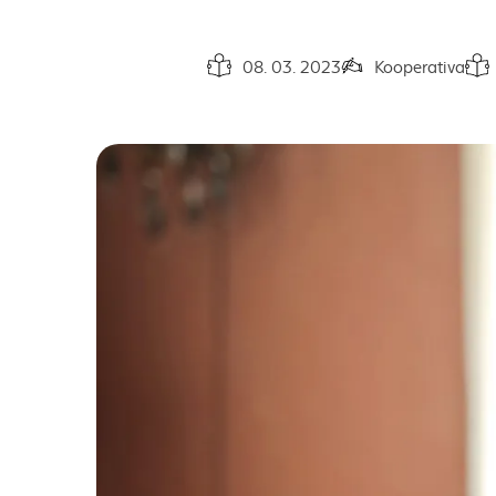
08. 03. 2023
Kooperativa
Dátum vydania článku:
Autor článku:
Čas 