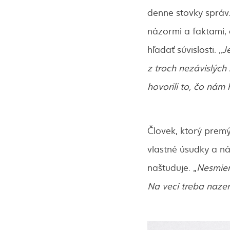
denne stovky správ
názormi a faktami, 
hľadať súvislosti. „
J
z troch nezávislých
hovorili to, čo nám
Človek, ktorý premýš
vlastné úsudky a náz
naštuduje. „
Nesmiem
Na veci treba naze