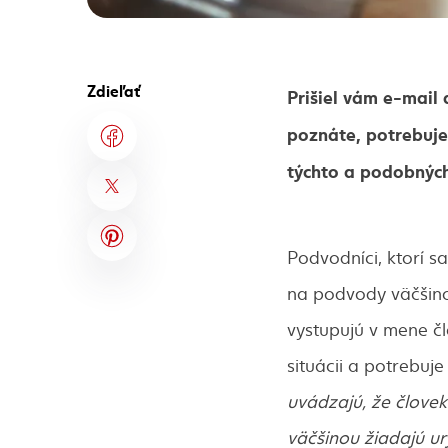
Zdieľať
Prišiel vám e-mail
poznáte, potrebuje
týchto a podobných 
Podvodníci, ktorí s
na podvody väčšino
vystupujú v mene čl
situácii a potrebuj
uvádzajú, že človek
väčšinou žiadajú ur