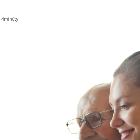
4
minúty
na prečítanie článku: