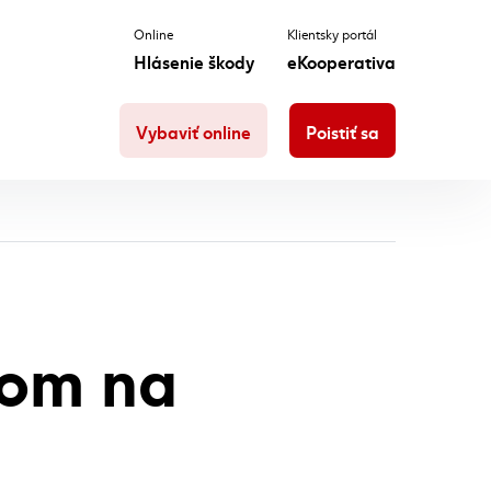
Online
Klientsky portál
Hlásenie škody
eKooperativa
Vybaviť online
Poistiť sa
kom na