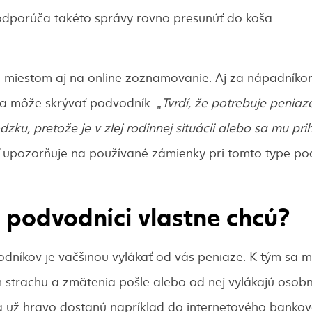
 odporúča takéto správy rovno presunúť do koša.
ym miestom aj na online zoznamovanie. Aj za nápadníko
sa môže skrývať podvodník. „
Tvrdí, že potrebuje penia
ku, pretože je v zlej rodinnej situácii alebo sa mu pri
“
upozorňuje na používané zámienky pri tomto type po
 podvodníci vlastne chcú?
dníkov je väčšinou vylákať od vás peniaze. K tým sa m
 strachu a zmätenia pošle alebo od nej vylákajú osobn
a už hravo dostanú napríklad do internetového bankov