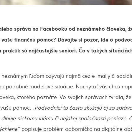
 alebo správa na Facebooku od neznámeho človeka, ž
 vašu finančnú pomoc? Dávajte si pozor, ide o podvo
praktík sú najčastejšie seniori. Čo v takých situáciác
a neznámym ľuďom ozývajú najmä cez e-maily či sociáln
u podobné modelové situácie. Nachytať vás chcú naprí
oveka, ktorého poznáte. Vo svojich správach tvrdia, že 
e vašu pomoc. „
Podvodníci to často skúšajú aj so správo
 dlhuje niekomu inému či nejakej spoločnosti peniaze. O
ýchlene
,“ popisuje problém odborníčka na digitálne o