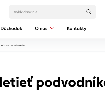
Dôchodok
O nás
Kontakty
(externý odkaz)
, aktuálna stránka
dníkom na internete
letieť podvodní