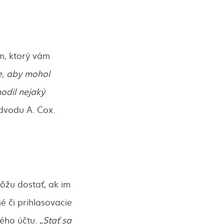
m, ktorý vám
ze, aby mohol
hodil nejaký
dvodu A. Cox.
ôžu dostať, ak im
é či prihlasovacie
ého účtu. „
Stať sa