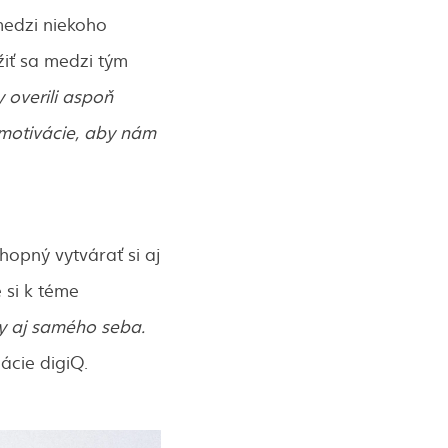
medzi niekoho
žiť sa medzi tým
y overili aspoň
 motivácie, aby nám
chopný vytvárať si aj
 si k téme
ky aj samého seba.
ácie digiQ.