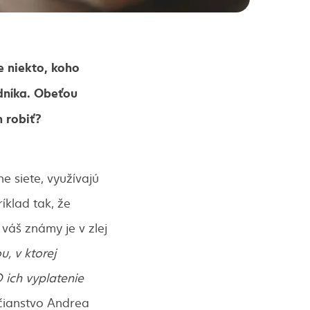
e niekto, koho
dníka. Obeťou
h robiť?
e siete, využívajú
klad tak, že
váš známy je v zlej
u, v ktorej
 ich vyplatenie
bčianstvo Andrea