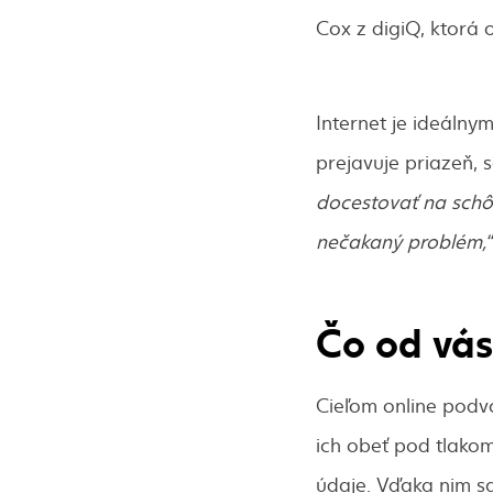
Cox z digiQ, ktorá
Internet je ideáln
prejavuje priazeň, 
docestovať na schôdz
nečakaný problém,
Čo od vás
Cieľom online podvo
ich obeť pod tlakom
údaje. Vďaka nim s