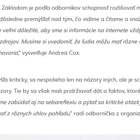
. Základom je podľa odborníkov schopnosť rozlišovať 
dôsledne premýšľať nad tým, čo vidíme a čítame a sna
e veľmi dôležité, aby sme si informácie na internete vžd
 zdrojov. Musíme si uvedomiť, že ľudia môžu mať rôzne
 hovoria
,“ vysvetľuje Andrea Cox.
ľa kriticky, sa nespolieha len na názory iných, ale je s
ory. Tie by sa však mali pridržiavať dát a faktov, ktoré
e zabúdať aj na sebareflexiu a pýtať sa kritické otáz
rať z rôznych uhlov pohľadu
,“ radí odborníčka z organiz