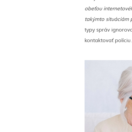
obeťou internetovéh
takýmto situáciám p
typy správ ignorova
kontaktovať políciu.