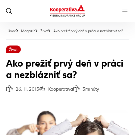
, aktuá
Úvod
Magazín
Život
Ako prežiť prvý deň v práci a nezblázniť sa?
Život
Ako prežiť prvý deň v práci
a nezblázniť sa?
26. 11. 2015
Kooperativa
3
minúty
Dátum vydania článku:
Autor článku:
Čas na prečítanie článku: