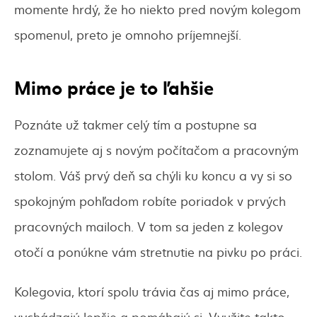
momente hrdý, že ho niekto pred novým kolegom
spomenul, preto je omnoho príjemnejší.
Mimo práce je to ľahšie
Poznáte už takmer celý tím a postupne sa
zoznamujete aj s novým počítačom a pracovným
stolom. Váš prvý deň sa chýli ku koncu a vy si so
spokojným pohľadom robíte poriadok v prvých
pracovných mailoch. V tom sa jeden z kolegov
otočí a ponúkne vám stretnutie na pivku po práci.
Kolegovia, ktorí spolu trávia čas aj mimo práce,
vychádzajú lepšie a pomáhajú si. Využite takto