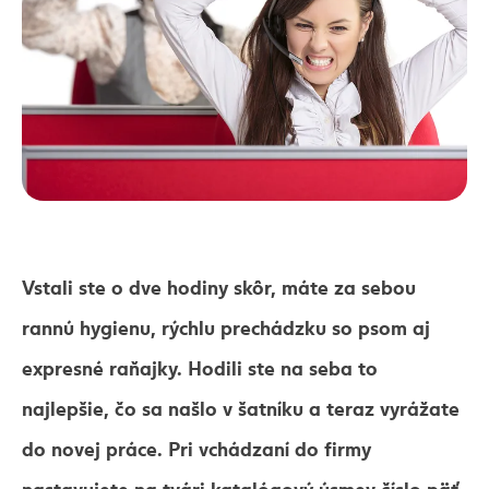
Vstali ste o dve hodiny skôr, máte za sebou
rannú hygienu, rýchlu prechádzku so psom aj
expresné raňajky. Hodili ste na seba to
najlepšie, čo sa našlo v šatníku a teraz vyrážate
do novej práce. Pri vchádzaní do firmy
nastavujete na tvári katalógový úsmev číslo päť