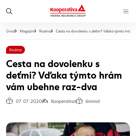
Úvod
Magazín
Rodina
Cesta na dovolenku s deťmi? Vďaka týmto hrám
Rodina
Cesta na dovolenku s
deťmi? Vďaka týmto hrám
vám ubehne raz-dva
07. 07. 2020
Kooperativa
6
minút
Dátum vydania článku:
Autor článku:
Čas na prečítanie článku: