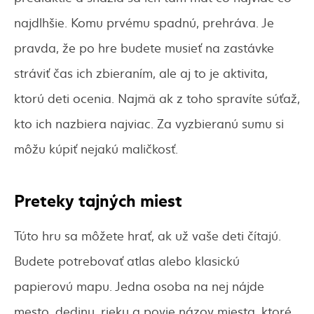
najdlhšie. Komu prvému spadnú, prehráva. Je
pravda, že po hre budete musieť na zastávke
stráviť čas ich zbieraním, ale aj to je aktivita,
ktorú deti ocenia. Najmä ak z toho spravíte súťaž,
kto ich nazbiera najviac. Za vyzbieranú sumu si
môžu kúpiť nejakú maličkosť.
Preteky tajných miest
Túto hru sa môžete hrať, ak už vaše deti čítajú.
Budete potrebovať atlas alebo klasickú
papierovú mapu. Jedna osoba na nej nájde
mesto, dedinu, rieku a povie názov miesta, ktoré