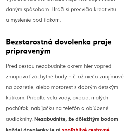
daným spôsobom. Hráči si precvičia kreativitu
a myslenie pod tlakom.
Bezstarostná dovolenka praje
pripraveným
Pred cestou nezabudnite okrem hier vopred
zmapovať záchytné body – či už niečo zaujímavé
na pozretie, alebo motorest s dobrým detským
kútikom. Pribaľte veľa vody, ovocia, malých
pochúťok, nabíjačku na telefón a obľúbené
Nezabudnite, že dôležitým bodom
audioknihy.
každej dovolenky je aj
spoľahlivé cestovné