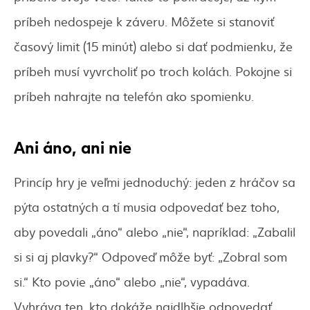
príbeh nedospeje k záveru. Môžete si stanoviť
časový limit (15 minút) alebo si dať podmienku, že
príbeh musí vyvrcholiť po troch kolách. Pokojne si
príbeh nahrajte na telefón ako spomienku.
Ani áno, ani nie
Princíp hry je veľmi jednoduchý: jeden z hráčov sa
pýta ostatných a tí musia odpovedať bez toho,
aby povedali „áno“ alebo „nie“, napríklad: „Zabalil
si si aj plavky?“ Odpoveď môže byť: „Zobral som
si.“ Kto povie „áno“ alebo „nie“, vypadáva.
Vyhráva ten, kto dokáže najdlhšie odpovedať