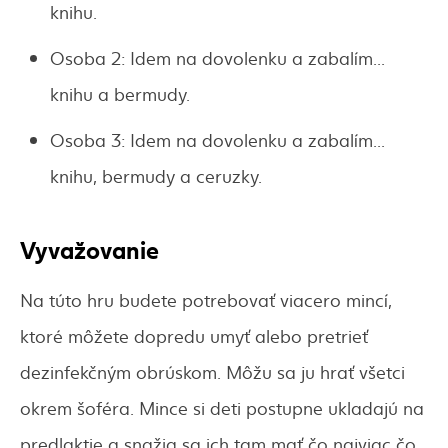
knihu.
Osoba 2: Idem na dovolenku a zabalím...
knihu a bermudy.
Osoba 3: Idem na dovolenku a zabalím...
knihu, bermudy a ceruzky.
Vyvažovanie
Na túto hru budete potrebovať viacero mincí,
ktoré môžete dopredu umyť alebo pretrieť
dezinfekčným obrúskom. Môžu sa ju hrať všetci
okrem šoféra. Mince si deti postupne ukladajú na
predlaktie a snažia sa ich tam mať čo najviac čo