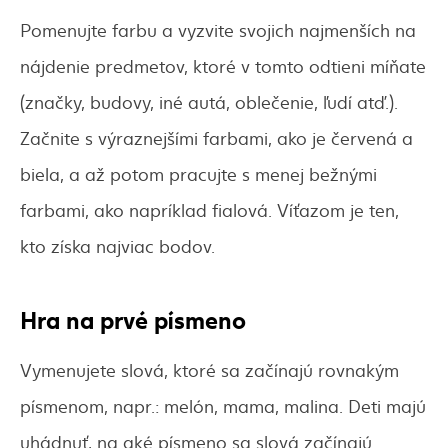
Pomenujte farbu a vyzvite svojich najmenších na
nájdenie predmetov, ktoré v tomto odtieni míňate
(značky, budovy, iné autá, oblečenie, ľudí atď.).
Začnite s výraznejšími farbami, ako je červená a
biela, a až potom pracujte s menej bežnými
farbami, ako napríklad fialová. Víťazom je ten,
kto získa najviac bodov.
Hra na prvé písmeno
Vymenujete slová, ktoré sa začínajú rovnakým
písmenom, napr.: melón, mama, malina. Deti majú
uhádnuť, na aké písmeno sa slová začínajú.