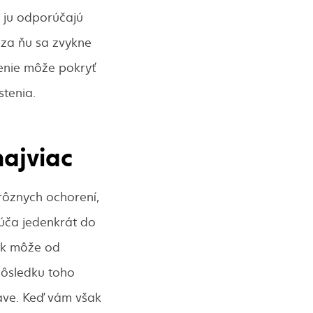
i ju odporúčajú
 za ňu sa zvykne
tenie môže pokryť
stenia.
najviac
rôznych ochorení,
rúča jedenkrát do
šak môže od
 dôsledku toho
ave. Keď vám však