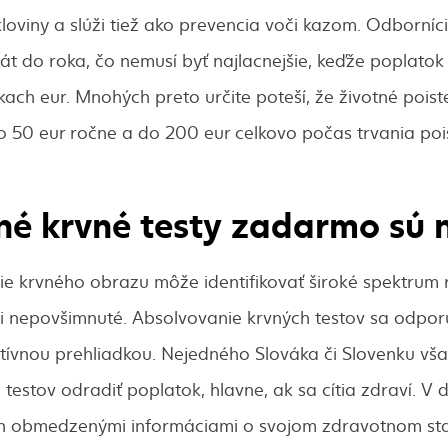
loviny a slúži tiež ako prevencia voči kazom. Odborníc
át do roka, čo nemusí byť najlacnejšie, keďže poplatok
ach eur. Mnohých preto určite poteší, že životné pois
 50 eur ročne a do 200 eur celkovo počas trvania poi
ené krvné testy zadarmo sú 
ie krvného obrazu môže identifikovať široké spektrum 
ali nepovšimnuté. Absolvovanie krvných testov sa odpo
ntívnou prehliadkou. Nejedného Slováka či Slovenku v
 testov odradiť poplatok, hlavne, ak sa cítia zdraví. V
en obmedzenými informáciami o svojom zdravotnom st