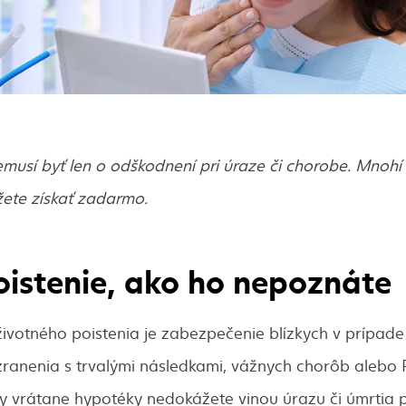
emusí byť len o odškodnení pri úraze či chorobe. Mnohí z
žete získať zadarmo.
oistenie, ako ho nepoznáte
ivotného poistenia je zabezpečenie blízkych v prípade
ranenia s trvalými následkami, vážnych chorôb alebo PN
y vrátane hypotéky nedokážete vinou úrazu či úmrtia p