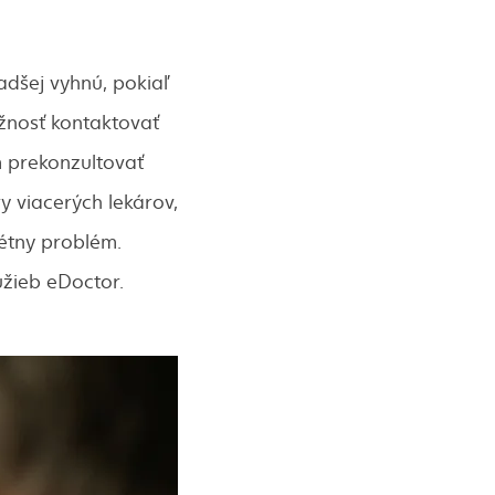
adšej vyhnú, pokiaľ
ožnosť kontaktovať
 prekonzultovať
y viacerých lekárov,
étny problém.
užieb eDoctor.