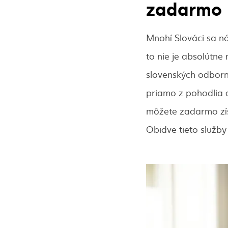
zadarmo
Mnohí Slováci sa ná
to nie je absolútne
slovenských odborn
priamo z pohodlia d
môžete zadarmo zís
Obidve tieto služby