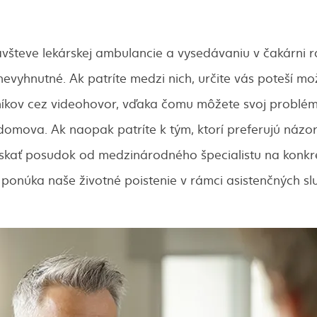
všteve lekárskej ambulancie a vysedávaniu v čakárni r
 nevyhnutné. Ak patríte medzi nich, určite vás poteší m
íkov cez videohovor, vďaka čomu môžete svoj problém
omova. Ak naopak patríte k tým, ktorí preferujú názor
kať posudok od medzinárodného špecialistu na konkr
 ponúka naše životné poistenie v rámci asistenčných sl