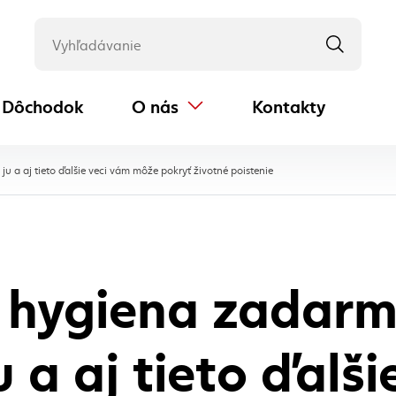
Dôchodok
O nás
Kontakty
(externý odkaz)
, aktuálna stránka
u a aj tieto ďalšie veci vám môže pokryť životné poistenie
 hygiena zadarm
u a aj tieto ďalši