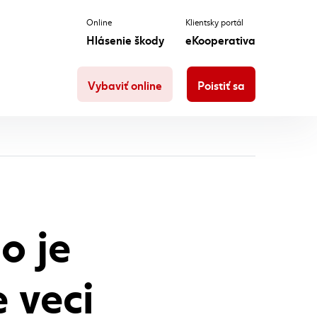
Online
Klientsky portál
Hlásenie škody
eKooperativa
Vybaviť online
Poistiť sa
o je
e veci