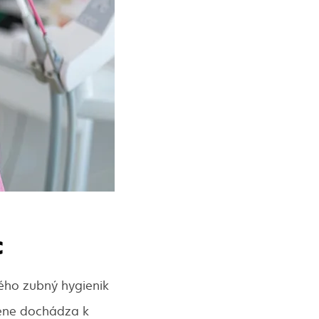
c
rého zubný hygienik
iene dochádza k