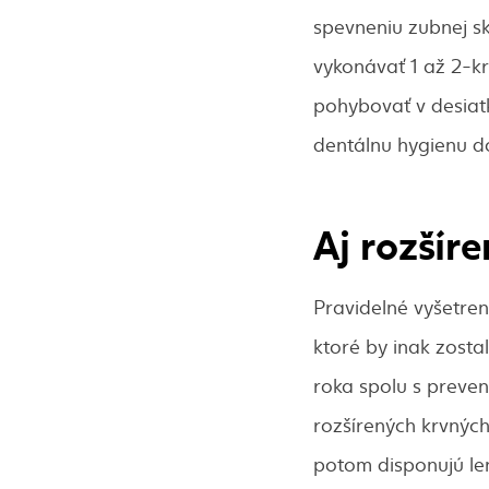
spevneniu zubnej sk
vykonávať 1 až 2-kr
pohybovať v desiatk
dentálnu hygienu do
Aj rozšír
Pravidelné vyšetren
ktoré by inak zost
roka spolu s preve
rozšírených krvných
potom disponujú l