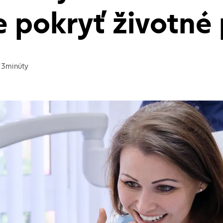
pokryť životné 
3
minúty
na prečítanie článku: