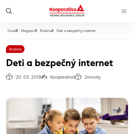
, aktuálna stránka
Úvod
Magazín
Rodina
Deti a bezpečný internet
Rodina
Deti a bezpečný internet
20. 03. 2018
Kooperativa
2
minúty
Dátum vydania článku:
Autor článku:
Čas na prečítanie článku: