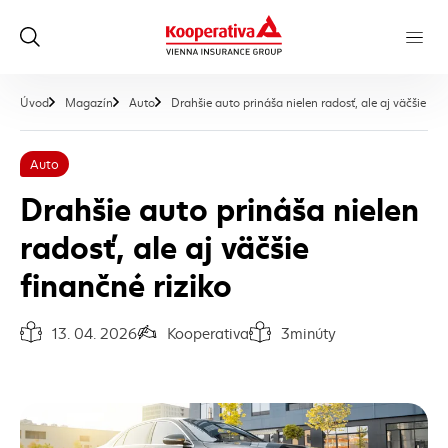
Úvod
Magazín
Auto
Drahšie auto prináša nielen radosť, ale aj väčšie fin
Auto
Drahšie auto prináša nielen
radosť, ale aj väčšie
finančné riziko
13. 04. 2026
Kooperativa
3
minúty
Dátum vydania článku:
Autor článku:
Čas na prečítanie článku: