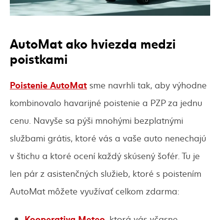
AutoMat ako hviezda medzi
poistkami
Poistenie AutoMat
sme navrhli tak, aby výhodne
kombinovalo havarijné poistenie a PZP za jednu
cenu. Navyše sa pýši mnohými bezplatnými
službami grátis, ktoré vás a vaše auto nenechajú
v štichu a ktoré ocení každý skúsený šofér. Tu je
len pár z asistenčných služieb, ktoré s poistením
AutoMat môžete využívať celkom zdarma:
Kooperativa Meteo
, ktorá vás včasne