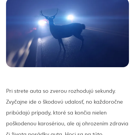
Pri strete auta so zverou rozhodujú sekundy.
Zvyčajne ide o škodovú udalosť, no každoročne
pribúdajú prípady, ktoré sa končia nielen
poškodenou karosériou, ale aj ohrozením zdravia
či života posádky auta. Hoci sa na túto