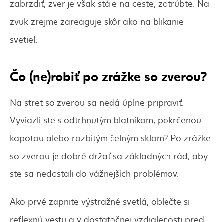
zabrzdiť, zver je však stále na ceste, zatrúbte. Na
zvuk zrejme zareaguje skôr ako na blikanie
svetiel.
Čo (ne)robiť po zrážke so zverou?
Na stret so zverou sa nedá úplne pripraviť.
Vyviazli ste s odtrhnutým blatníkom, pokrčenou
kapotou alebo rozbitým čelným sklom? Po zrážke
so zverou je dobré držať sa základných rád, aby
ste sa nedostali do vážnejších problémov.
Ako prvé zapnite výstražné svetlá, oblečte si
reflexnú vestu a v dostatočnej vzdialenosti pred