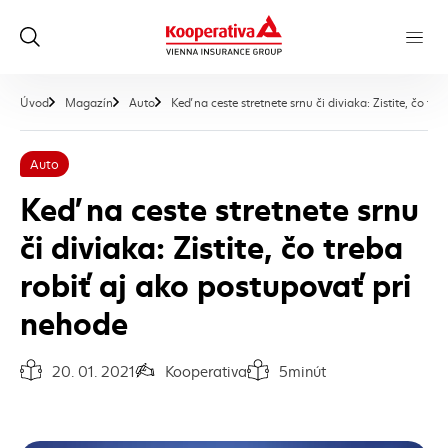
Úvod
Magazín
Auto
Keď na ceste stretnete srnu či diviaka: Zistite, čo t
Auto
Keď na ceste stretnete srnu
či diviaka: Zistite, čo treba
robiť aj ako postupovať pri
nehode
20. 01. 2021
Kooperativa
5
minút
Dátum vydania článku:
Autor článku:
Čas na prečítanie článku: