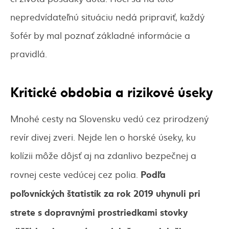
nepredvídateľnú situáciu nedá pripraviť, každý
šofér by mal poznať základné informácie a
pravidlá.
Kritické obdobia a rizikové úseky
Mnohé cesty na Slovensku vedú cez prirodzený
revír divej zveri. Nejde len o horské úseky, ku
kolízii môže dôjsť aj na zdanlivo bezpečnej a
Podľa
rovnej ceste vedúcej cez polia.
poľovníckých štatistík za rok 2019 uhynuli pri
strete s dopravnými prostriedkami stovky