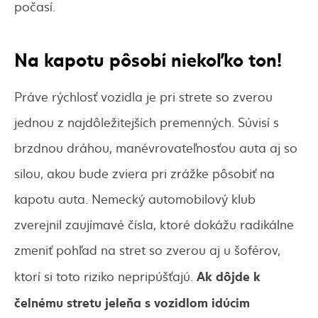
počasí.
Na kapotu pôsobí niekoľko ton!
Práve rýchlosť vozidla je pri strete so zverou
jednou z najdôležitejších premenných. Súvisí s
brzdnou dráhou, manévrovateľnosťou auta aj so
silou, akou bude zviera pri zrážke pôsobiť na
kapotu auta. Nemecký automobilový klub
zverejnil zaujímavé čísla, ktoré dokážu radikálne
zmeniť pohľad na stret so zverou aj u šoférov,
Ak dôjde k
ktorí si toto riziko nepripúšťajú.
čelnému stretu jeleňa s vozidlom idúcim