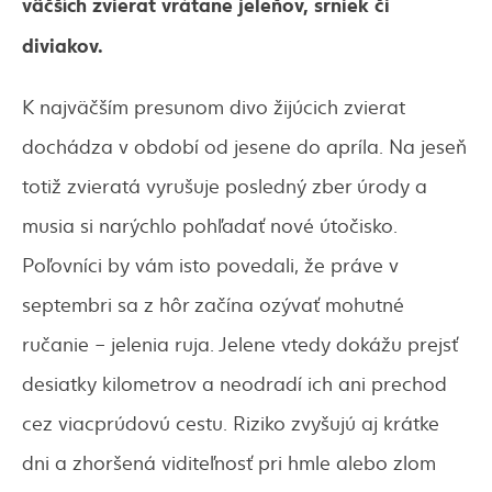
väčších zvierat vrátane jeleňov, srniek či
diviakov.
K najväčším presunom divo žijúcich zvierat
dochádza v období od jesene do apríla. Na jeseň
totiž zvieratá vyrušuje posledný zber úrody a
musia si narýchlo pohľadať nové útočisko.
Poľovníci by vám isto povedali, že práve v
septembri sa z hôr začína ozývať mohutné
ručanie – jelenia ruja. Jelene vtedy dokážu prejsť
desiatky kilometrov a neodradí ich ani prechod
cez viacprúdovú cestu. Riziko zvyšujú aj krátke
dni a zhoršená viditeľnosť pri hmle alebo zlom