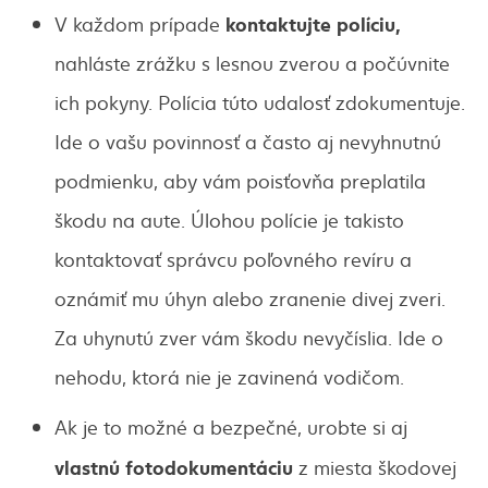
kontaktujte políciu,
V každom prípade
nahláste zrážku s lesnou zverou a počúvnite
ich pokyny. Polícia túto udalosť zdokumentuje.
Ide o vašu povinnosť a často aj nevyhnutnú
podmienku, aby vám poisťovňa preplatila
škodu na aute. Úlohou polície je takisto
kontaktovať správcu poľovného revíru a
oznámiť mu úhyn alebo zranenie divej zveri.
Za uhynutú zver vám škodu nevyčíslia. Ide o
nehodu, ktorá nie je zavinená vodičom.
Ak je to možné a bezpečné, urobte si aj
vlastnú fotodokumentáciu
z miesta škodovej