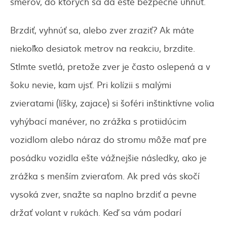
smerov, do ktorých sa dá ešte bezpečne uhnúť.
Brzdiť, vyhnúť sa, alebo zver zraziť? Ak máte
niekoľko desiatok metrov na reakciu, brzdite.
Stlmte svetlá, pretože zver je často oslepená a v
šoku nevie, kam ujsť. Pri kolízii s malými
zvieratami (líšky, zajace) si šoféri inštinktívne volia
vyhýbací manéver, no zrážka s protiidúcim
vozidlom alebo náraz do stromu môže mať pre
posádku vozidla ešte vážnejšie následky, ako je
zrážka s menším zvieraťom. Ak pred vás skočí
vysoká zver, snažte sa naplno brzdiť a pevne
držať volant v rukách. Keď sa vám podarí