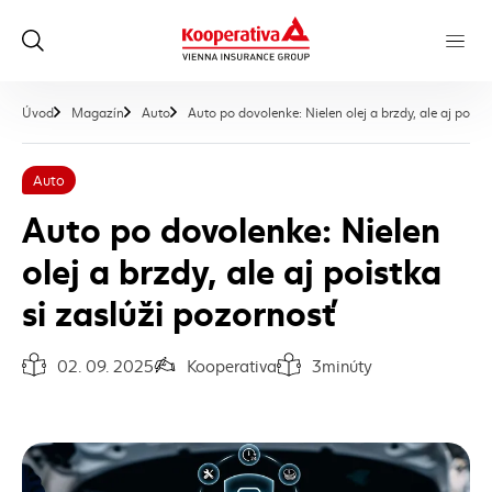
Úvod
Magazín
Auto
Auto po dovolenke: Nielen olej a brzdy, ale aj poistk
Auto
Auto po dovolenke: Nielen
olej a brzdy, ale aj poistka
si zaslúži pozornosť
02. 09. 2025
Kooperativa
3
minúty
Dátum vydania článku:
Autor článku:
Čas na prečítanie článku: