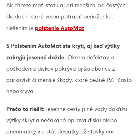
Ak chcete mať istotu aj pri menších, no častých
škodách, ktoré vedia potrápiť peňaženku,
p
oistenie AutoMat
riešením je
.
S Poistením AutoMat ste krytí, aj keď výtlky
zakryjú jesenné dažde.
Okrem defektov a
poškodenia diskov pokrýva aj škrabance z
parkovísk či menšie škody, ktoré bežné PZP často
nepokrýva.
Prečo to riešiť:
jesenné cesty plné vody dokážu
výtlky skryť a nečakaná oprava disku alebo
pneumatiky vie stáť desiatky až stovky eur.