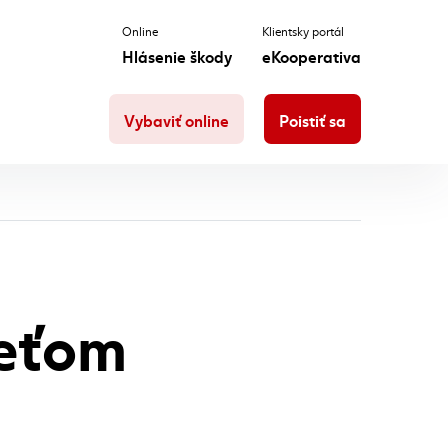
Online
Klientsky portál
Hlásenie škody
eKooperativa
Vybaviť online
Poistiť sa
deťom