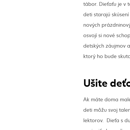
tábor. Dieťaťu je v
deti starajú skúsen
nových prázdninový
osvojí si nové scho
detských záujmov a 
ktorý ho bude skut
Ušite deť
Ak máte doma ma
deti môžu svoj tal
lektorov. Dieťa s 