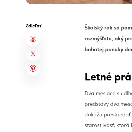
Zdieľať
Školský rok sa pom
rozmýšľate, aký pr
bohatej ponuky den
Letné prá
Dva mesiace sú dlhá
predstavy dvojmesač
dokážu prestriedať
starostlivosť, kto