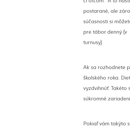
či otcom. A tu nas
postarané, ale záro
súčasnosti si môže
pre tábor denný (v
turnusy).
Ak sa rozhodnete pr
školského roka. Di
vyzdvihnúť. Takéto 
súkromné zariadeni
Pokiaľ vám takýto s