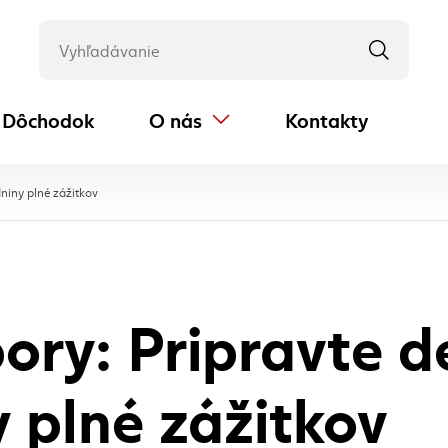
Dôchodok
O nás
Kontakty
(externý odkaz)
, aktuálna stránka
niny plné zážitkov
ory: Pripravte 
 plné zážitkov