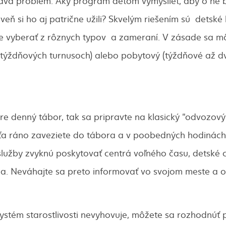
táva problém. Aký program deťom vymyslieť, aby o ne 
veň si ho aj patrične užili? Skvelým riešením sú detské 
te vyberať z rôznych typov a zameraní. V zásade sa 
 týždňových turnusoch) alebo pobytový (týždňové až d
e denný tábor, tak sa pripravte na klasický “odvozový
eťa ráno zaveziete do tábora a v poobedných hodinách 
služby zvyknú poskytovať centrá voľného času, detské c
a. Neváhajte sa preto informovať vo svojom meste a o
ystém starostlivosti nevyhovuje, môžete sa rozhodnúť 