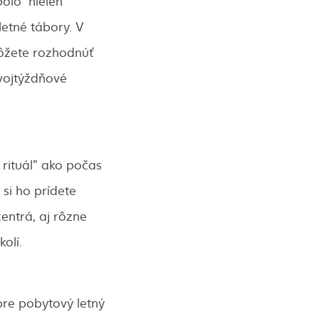
bolo nielen
letné tábory. V
môžete rozhodnúť
vojtýždňové
 rituál” ako počas
si ho prídete
entrá, aj rôzne
kolí.
pre pobytový letný