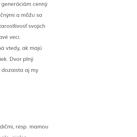
om generáciám cenný
točnými a môžu sa
arostlivosť svojich
avé veci.
ä vtedy, ak majú
ek. Dvor plný
 dozaista aj my
odičmi, resp. mamou