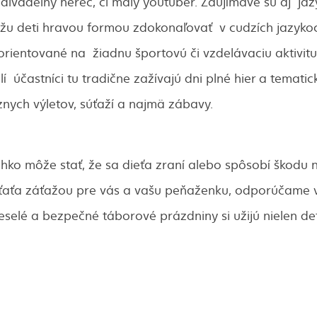
, divadelný herec, či malý youtuber. Zaujímavé sú aj ja
ôžu deti hravou formou zdokonaľovať v cudzích jazykoc
 orientované na žiadnu športovú či vzdelávaciu aktivitu,
í účastníci tu tradične zažívajú dni plné hier a tematic
znych výletov, súťaží a najmä zábavy.
hko môže stať, že sa dieťa zraní alebo spôsobí škodu 
ťaťa záťažou pre vás a vašu peňaženku, odporúčame v
veselé a bezpečné táborové prázdniny si užijú nielen de