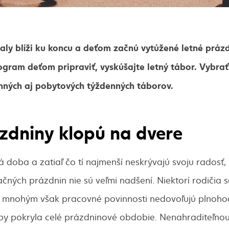
aly blíži ku koncu a deťom začnú vytúžené letné prázd
ogram deťom pripraviť, vyskúšajte letný tábor. Vybrať
ných aj pobytových týždenných táborov.
zdniny klopú na dvere
 doba a zatiaľ čo tí najmenší neskrývajú svoju radosť, 
ných prázdnin nie sú veľmi nadšení. Niektorí rodičia s
, mnohým však pracovné povinnosti nedovoľujú plnoh
rá by pokryla celé prázdninové obdobie. Nenahraditeľn