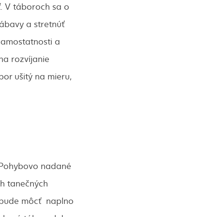
ť. V táboroch sa o
zábavy a stretnúť
amostatnosti a
na rozvíjanie
or ušitý na mieru,
. Pohybovo nadané
ch tanečných
a bude môcť naplno