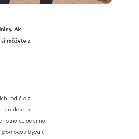
niny. Ak
 si môžete z
ich rodičia z
a pri deťoch
odnotnú celodennú
ou pomocou bývajú