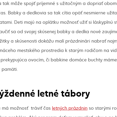
ina tak môže spojiť príjemné s užitočným a dopriať ob
čas. Babky a dedkovia sa tak cítia opäť nesmierne uži
atami. Deti majú na oplátku možnosť užiť si láskyplnú st
aučiť sa od svojej skúsenej babky a dedka nové zaujím
itky a skúsenosti dokážu malí prázdninári nabrať najm
máceho mestského prostredia k starým rodičom na vidi
a prekypujúca ovocím, či babkine domáce buchty máme
v pamäti.
ýždenné letné tábory
ťa má možnosť tráviť čas
letných prázdnin
so starými r