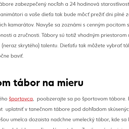
 tábore zabezpečený nocľah a 24 hodinová starostlivos
í animátori a vaše dieťa tak bude môcť prežiť dni plné 
ch kamarátov. Navyše sa zoznámi s cenným pocitom s
pnosti a zručnosti. Tábory sú totiž vhodným priestorom 
(neraz skrytého) talentu. Dieťaťu tak môžete vybrať táb
očne baviť.
om tábor na mieru
lého
športovca
, poobzerajte sa po športovom tábore
ent uplatniť v tanečnom tábore pod dohľadom skúsený
dušou umelca dozaista nadchne umelecký tábor, kde s