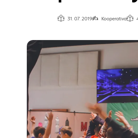
31. 07. 2019
Kooperativa
Dátum vydania článku:
Autor článku:
Čas n