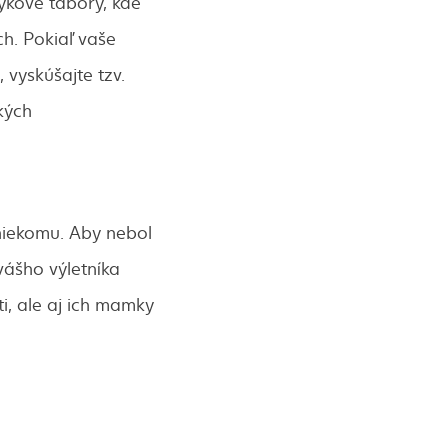
zykové tábory, kde
h. Pokiaľ vaše
 vyskúšajte tzv.
kých
niekomu. Aby nebol
ášho výletníka
ti, ale aj ich mamky