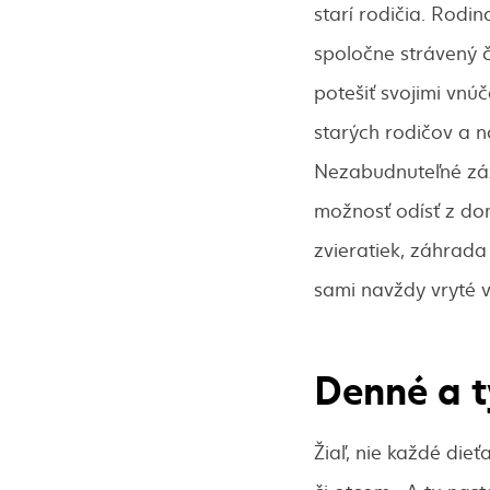
starí rodičia. Rod
spoločne strávený 
potešiť svojimi vnúč
starých rodičov a n
Nezabudnuteľné záž
možnosť odísť z do
zvieratiek, záhrad
sami navždy vryté 
Denné a t
Žiaľ, nie každé die