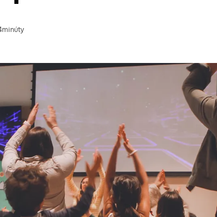
4
minúty
a prečítanie článku: