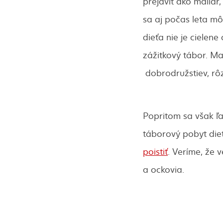
prejaviť ako maliar
sa aj počas leta m
dieťa nie je cielene
zážitkový tábor. Mal
dobrodružstiev, rô
Popritom sa však ľa
táborový pobyt die
poistiť
. Veríme, že 
a ockovia.