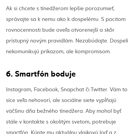
Ak si chcete s tínedžerom lepšie porozumieť,
správajte sa k nemu ako k dospelému. S pocitom
rovnocennosti bude oveľa otvorenejší a skôr
prístupný novým pravidlám. Nezabúdajte. Dospelí
nekomunikujú príkazom, ale kompromisom.
6. Smartfón boduje
Instagram, Facebook, Snapchat či Twitter. Vám to
síce veľa nehovorí, ale sociálne siete vypĺňajú
väčšinu dňa bežného tínedžera. Aby mohol byť
stále v kontakte s okolitým svetom, potrebuje
smartfón. Kúpte mu aktuálnu vlajkovú loď a z