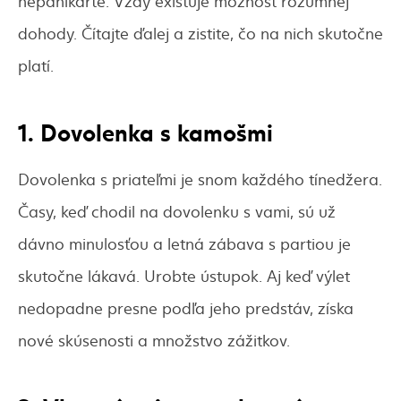
nepanikárte. Vždy existuje možnosť rozumnej
dohody. Čítajte ďalej a zistite, čo na nich skutočne
platí.
1. Dovolenka s kamošmi
Dovolenka s priateľmi je snom každého tínedžera.
Časy, keď chodil na dovolenku s vami, sú už
dávno minulosťou a letná zábava s partiou je
skutočne lákavá. Urobte ústupok. Aj keď výlet
nedopadne presne podľa jeho predstáv, získa
nové skúsenosti a množstvo zážitkov.