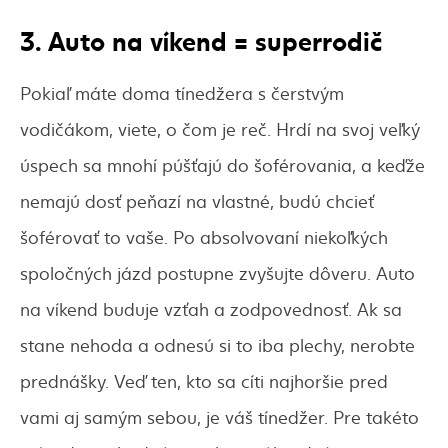
3. Auto na víkend = superrodič
Pokiaľ máte doma tínedžera s čerstvým
vodičákom, viete, o čom je reč. Hrdí na svoj veľký
úspech sa mnohí púšťajú do šoférovania, a keďže
nemajú dosť peňazí na vlastné, budú chcieť
šoférovať to vaše. Po absolvovaní niekoľkých
spoločných jázd postupne zvyšujte dôveru. Auto
na víkend buduje vzťah a zodpovednosť. Ak sa
stane nehoda a odnesú si to iba plechy, nerobte
prednášky. Veď ten, kto sa cíti najhoršie pred
vami aj samým sebou, je váš tínedžer. Pre takéto