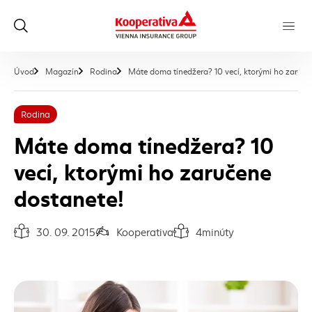
Úvod
Magazín
Rodina
Máte doma tínedžera? 10 vecí, ktorými ho zaruče
Rodina
Máte doma tínedžera? 10
vecí, ktorými ho zaručene
dostanete!
30. 09. 2015
Kooperativa
4
minúty
Dátum vydania článku:
Autor článku:
Čas na prečítanie článku: