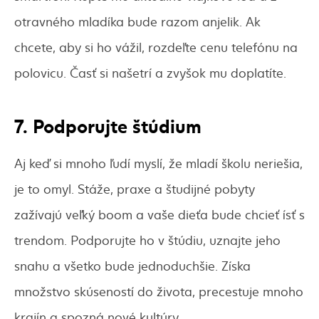
otravného mladíka bude razom anjelik. Ak
chcete, aby si ho vážil, rozdeľte cenu telefónu na
polovicu. Časť si našetrí a zvyšok mu doplatíte.
7. Podporujte štúdium
Aj keď si mnoho ľudí myslí, že mladí školu neriešia,
je to omyl. Stáže, praxe a študijné pobyty
zažívajú veľký boom a vaše dieťa bude chcieť ísť s
trendom. Podporujte ho v štúdiu, uznajte jeho
snahu a všetko bude jednoduchšie. Získa
množstvo skúseností do života, precestuje mnoho
krajín a spozná nové kultúry.