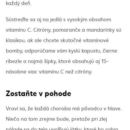
každý deň.
Sústreďte sa aj na jedlá s vysokým obsahom
vitamínu C. Citróny, pomaranče a mandarínky sú
klasikou, ak ale chcete skutočné vitamínové
bomby, odporúčame vám kyslú kapustu, čierne
ríbezle a najmä šípky, ktoré obsahujú aj 15-
násobne viac vitamínu C než citróny.
Zostaňte v pohode
Vraví sa, že každá choroba má pôvodcu v hlave.
Niečo na tom zrejme bude, pretože pri zlej
nálade sa do tela uvoľňujú látky, ktoré ho robia