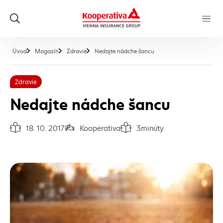
, aktuálna stránka
Úvod
Magazín
Zdravie
Nedajte nádche šancu
Zdravie
Nedajte nádche šancu
18. 10. 2017
Kooperativa
3
minúty
Dátum vydania článku:
Autor článku:
Čas na prečítanie článku: