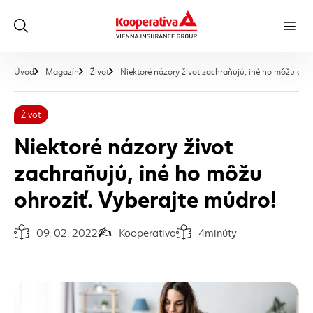
Úvod
Magazín
Život
Niektoré názory život zachraňujú, iné ho môžu ohro
Život
Niektoré názory život
zachraňujú, iné ho môžu
ohroziť. Vyberajte múdro!
09. 02. 2022
Kooperativa
4
minúty
Dátum vydania článku:
Autor článku:
Čas na prečítanie článku: