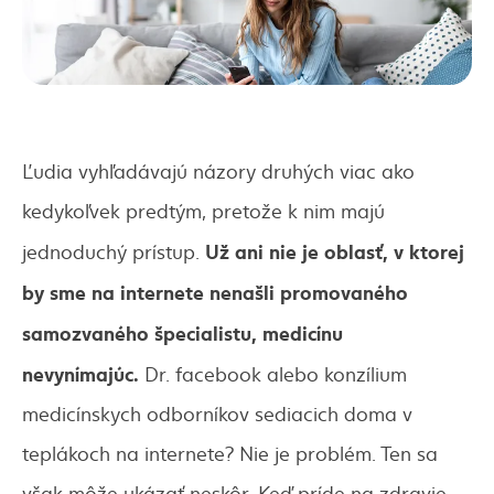
Ľudia vyhľadávajú názory druhých viac ako
kedykoľvek predtým, pretože k nim majú
Už ani nie je oblasť, v ktorej
jednoduchý prístup.
by sme na internete nenašli promovaného
samozvaného špecialistu, medicínu
nevynímajúc.
Dr. facebook alebo konzílium
medicínskych odborníkov sediacich doma v
teplákoch na internete? Nie je problém. Ten sa
však môže ukázať neskôr. Keď príde na zdravie,