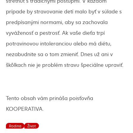
stretnúť s tradičnými postupmi. V každom
prípade by stravovanie detí malo byť v súlade s
predpísanými normami, aby sa zachovala
vyváženosť a pestrosť. Ak vaše dieťa trpí
potravinovou intoleranciou alebo má diétu,
nezabudnite sa o tom zmieniť. Dnes už ani v
škôlkach nie je problém stravu špeciálne upraviť.
Tento obsah vám prináša poisťovňa
KOOPERATIVA.
Rodina
Život