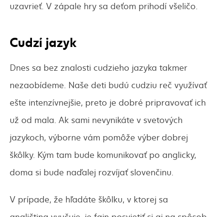
uzavrieť. V zápale hry sa deťom prihodí všeličo.
Cudzí jazyk
Dnes sa bez znalosti cudzieho jazyka takmer
nezaobídeme. Naše deti budú cudziu reč využívať
ešte intenzívnejšie, preto je dobré pripravovať ich
už od mala. Ak sami nevynikáte v svetových
jazykoch, výborne vám pomôže výber dobrej
škôlky. Kým tam bude komunikovať po anglicky,
doma si bude naďalej rozvíjať slovenčinu.
V prípade, že hľadáte škôlku, v ktorej sa
angličtina vyučuje, je fajn posvietiť si aj na spôsob