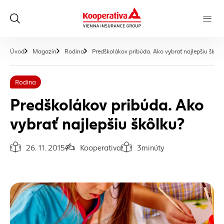
Úvod
Magazín
Rodina
Predškolákov pribúda. Ako vybrať najlepšiu škôlk
Rodina
Predškolákov pribúda. Ako
vybrať najlepšiu škôlku?
26. 11. 2015
Kooperativa
3
minúty
Dátum vydania článku:
Autor článku:
Čas na prečítanie článku: