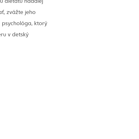
u dieťaťu naďalej
ť, zvážte jeho
 psychológa, ktorý
ru v detský