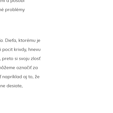
tmi a pôsobí
čné problémy
. Dieťa, ktorému je
 pocit krivdy, hnevu
reto si svoju zlosť
môžeme označiť za
 napríklad aj to, že
ne desiate,