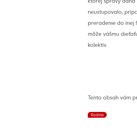
ktorej správy daná
neustupovalo, príp
preradenie do inej 
môže vášmu dieťaťu
kolektív.
Tento obsah vám p
Rodina