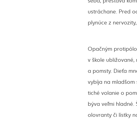
seba, prestáva kom
ustráchane. Pred o
plynúce z nervozity
Opačným protipólom 
v škole ubližované,
a pomsty. Dieťa mn
vybíja na mladšom 
tiché volanie o pom
býva veľmi hladné. 
olovranty či lístky 