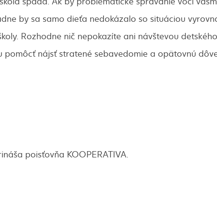
 škola spadá. Ak by problematické správanie voči vášm
adne by sa samo dieťa nedokázalo so situáciou vyrovna
školy. Rozhodne nič nepokazíte ani návštevou detského
 pomôcť nájsť stratené sebavedomie a opätovnú dôve
rináša poisťovňa KOOPERATIVA.