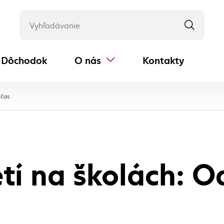
Dôchodok
O nás
Kontakty
(externý odkaz)
, aktuálna stránka
včas
tí na školách: O