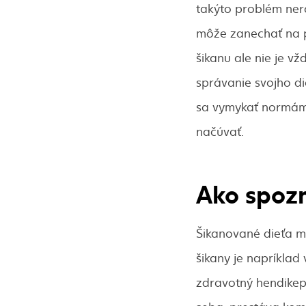
takýto problém nera
môže zanechať na ps
šikanu ale nie je v
správanie svojho di
sa vymykať normám 
načúvať.
Ako spozn
Šikanované dieťa m
šikany je napríklad 
zdravotný hendikep