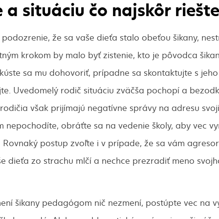
a situáciu čo najskôr riešt
podozrenie, že sa vaše dieťa stalo obeťou šikany, nest
votným krokom by malo byť zistenie, kto je pôvodca šika
kúste sa mu dohovoriť, prípadne sa skontaktujte s jeho 
jte. Uvedomelý rodič situáciu zväčša pochopí a bezodk
 rodičia však prijímajú negatívne správy na adresu svoji
 nepochodíte, obráťte sa na vedenie školy, aby vec vyr
. Rovnaký postup zvoľte i v prípade, že sa vám agreso
še dieťa zo strachu mlčí a nechce prezradiť meno svojho
ní šikany pedagógom nič nezmení, postúpte vec na vyšš