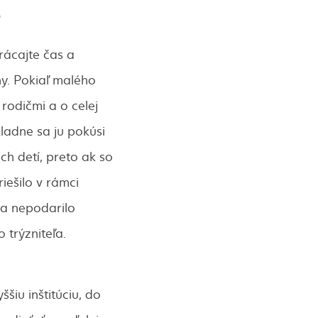
e
rácajte čas a
ny. Pokiaľ malého
rodičmi a o celej
ladne sa ju pokúsi
ch detí, preto ak so
iešilo v rámci
ra nepodarilo
 trýzniteľa.
iu inštitúciu, do