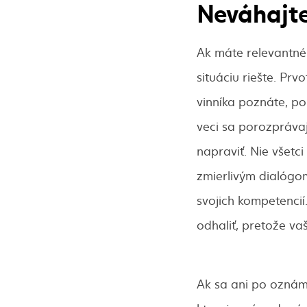
Neváhajte 
Ak máte relevantné 
situáciu riešte. Pr
vinníka poznáte, po
veci sa porozpráva
napraviť. Nie všetci
zmierlivým dialógom
svojich kompetencií
odhaliť, pretože va
Ak sa ani po oznáme