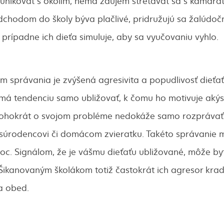
unikovať s okolím, nemá záujem stretávať sa s kamará
dchodom do školy býva plačlivé, pridružujú sa žalúdo
, prípadne ich dieťa simuluje, aby sa vyučovaniu vyhlo.
správania je zvýšená agresivita a popudlivosť dieťaťa
 má tendenciu samo ubližovať, k čomu ho motivuje akýsi
ohokrát o svojom probléme nedokáže samo rozprávať, p
súrodencovi či domácom zvieratku. Takéto správanie 
oc. Signálom, že je vášmu dieťaťu ubližované, môže byť
Šikanovaným školákom totiž častokrát ich agresor krad
na obed.