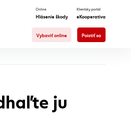
Online
Klientsky portál
Hlásenie škody
eKooperativa
Vybaviť online
Poistiť sa
dhaľte ju