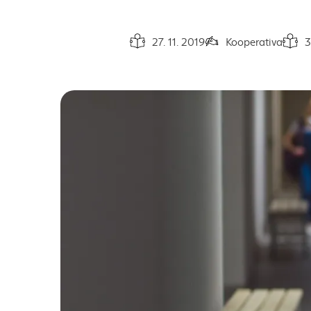
27. 11. 2019
Kooperativa
3
Dátum vydania článku:
Autor článku:
Čas na