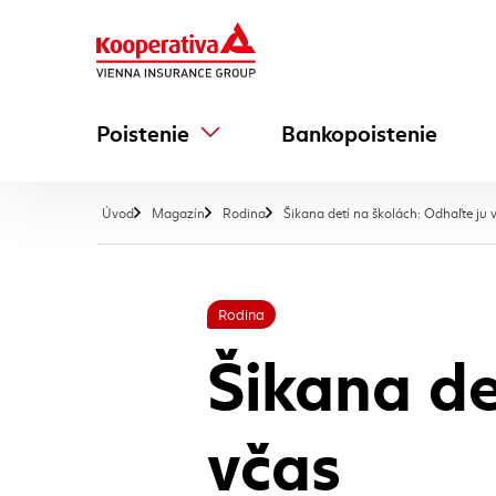
Poistenie
Bankopoistenie
Úvod
Magazín
Rodina
Šikana detí na školách: Odhaľte ju 
Rodina
Šikana de
včas