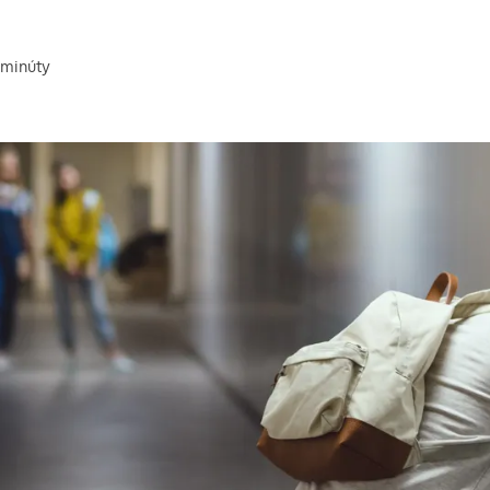
minúty
 prečítanie článku: