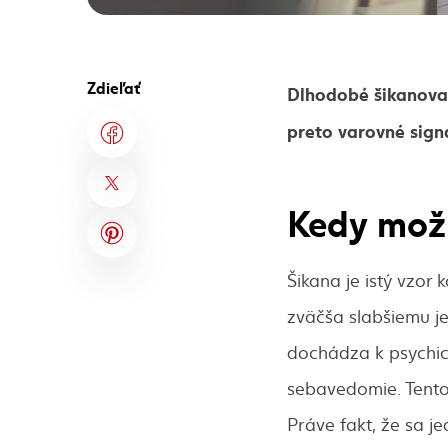
Zdieľať
Dlhodobé šikanovan
preto varovné sign
Kedy možn
Šikana je istý vzor
zväčša slabšiemu je
dochádza k psychicke
sebavedomie. Tento 
Práve fakt, že sa j