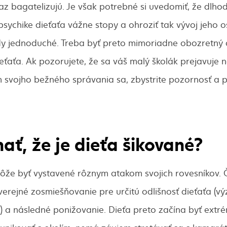
z bagatelizujú. Je však potrebné si uvedomiť, že dlho
ychike dieťaťa vážne stopy a ohroziť tak vývoj jeho o
ždy jednoduché. Treba byť preto mimoriadne obozretný 
eťaťa. Ak pozorujete, že sa váš malý školák prejavuje 
svojho bežného správania sa, zbystrite pozornosť a po
ať, že je dieťa šikované?
ôže byť vystavené rôznym atakom svojich rovesníkov.
verejné zosmiešňovanie pre určitú odlišnosť dieťaťa (výz
) a následné ponižovanie. Dieťa preto začína byť extr