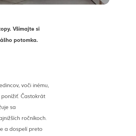
opy. Všímajte si
 vášho potomka.
edincov, voči inému,
 ponížiť. Častokrát
žuje sa
jnižších ročníkoch.
je a dospelí preto