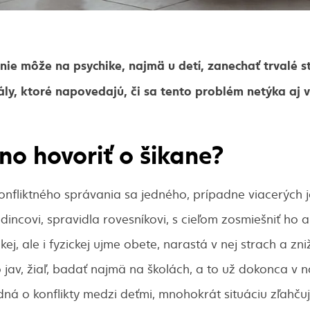
ie môže na psychike, najmä u detí, zanechať trvalé st
ály, ktoré napovedajú, či sa tento problém netýka aj
o hovoriť o šikane?
 konfliktného správania sa jedného, prípadne viacerých j
dincovi, spravidla rovesníkovi, s cieľom zosmiešniť ho a
j, ale i fyzickej ujme obete, narastá v nej strach a zni
jav, žiaľ, badať najmä na školách, a to už dokonca v na
edná o konflikty medzi deťmi, mnohokrát situáciu zľahču