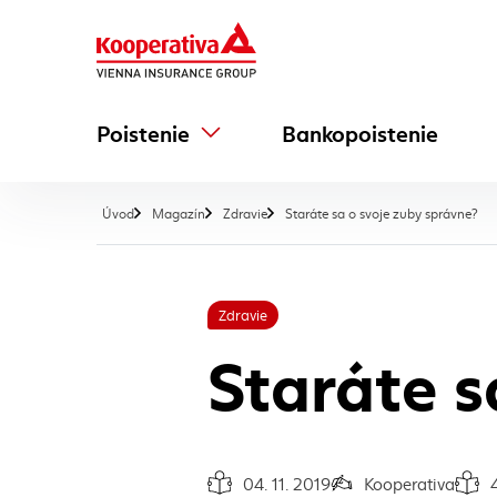
Poistenie
Bankopoistenie
, a
Úvod
Magazín
Zdravie
Staráte sa o svoje zuby správne?
Zdravie
Staráte s
04. 11. 2019
Kooperativa
Dátum vydania článku:
Autor článku:
Čas n