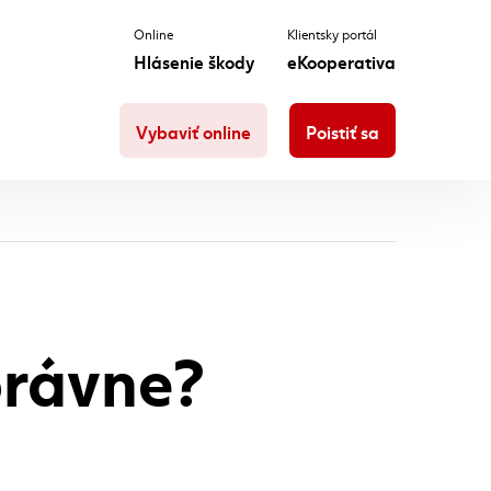
Online
Klientsky portál
Hlásenie škody
eKooperativa
Vybaviť online
Poistiť sa
právne?