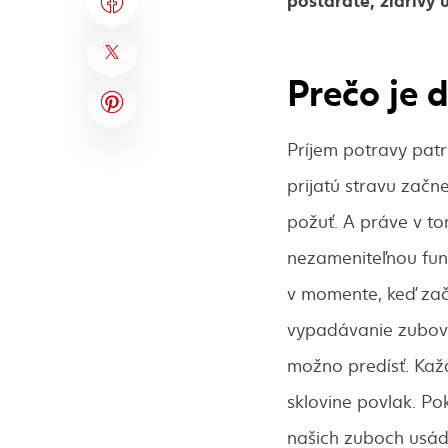
Prečo je 
Príjem potravy pat
prijatú stravu začn
požuť. A práve v t
nezameniteľnou fun
v momente, keď zač
vypadávanie zubov.
možno predísť. Každ
sklovine povlak. Po
našich zuboch usád