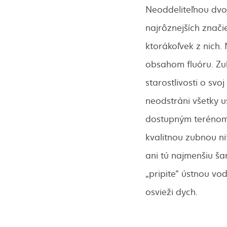
Neoddeliteľnou dvoj
najrôznejších značie
ktorákoľvek z nich.
obsahom fluóru. Zub
starostlivosti o svo
neodstráni všetky 
dostupným terénom,
kvalitnou zubnou n
ani tú najmenšiu ša
„pripite“ ústnou vod
osvieži dych.