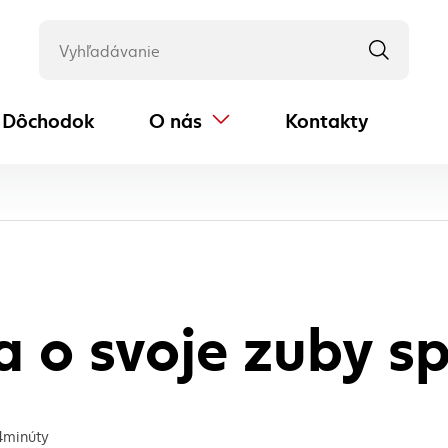
Dôchodok
O nás
Kontakty
(externý odkaz)
ktuálna stránka
a o svoje zuby s
4
minúty
a prečítanie článku: