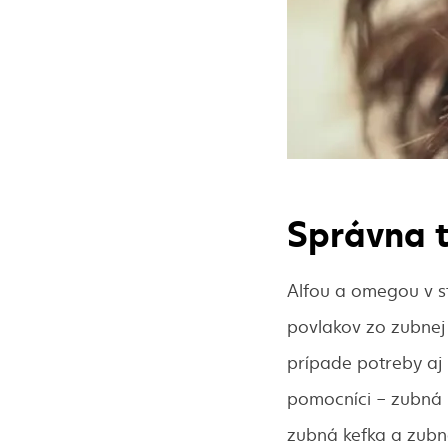
Správna t
Alfou a omegou v st
povlakov zo zubnej 
prípade potreby aj 
pomocníci – zubná 
zubná kefka a zubná