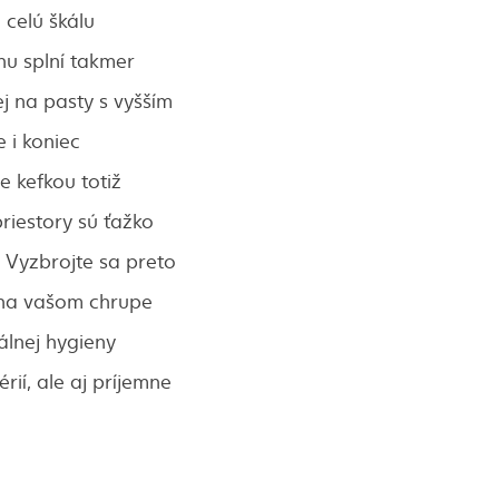
 celú škálu
ohu splní takmer
j na pasty s vyšším
 i koniec
ie kefkou totiž
riestory sú ťažko
 Vyzbrojte sa preto
 na vašom chrupe
álnej hygieny
rií, ale aj príjemne