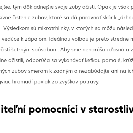
ejšie, tým dôkladnejšie svoje zuby očistí. Opak je však
ívne čistenie zubov, ktoré sa dá prirovnať skôr k „drhnu
. Výsledkom sú mikrotrhlinky, v ktorých sa môžu násle
ie vedúce k zápalom. Ideálnou voľbou je preto stredne
vyčistí šetrným spôsobom. Aby sme nenarúšali ďasná a 
e očistili, odporúča sa vykonávať kefkou pomalé, krú
ných zubov smerom k zadným a nezabúdajte ani na ich
ajviac hromadí povlak zo zvyškov potravy.
teľní pomocníci v starostliv