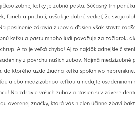
ičkou zubnej kefky je zubná pasta. Súčasný trh ponúka
k, farieb a príchutí, avšak je dobré vedieť, že svoju úl
 Na posilnenie zdravia zubov a ďasien však stavte radše
nú kefku a pastu mnoho ľudí považuje za začiatok, ale
j chrup. A to je veľká chyba! Aj to najdôkladnejšie čisten
usadeniny z povrchu našich zubov. Najmä medzizubné p
 do ktorého azda žiadna kefka spoľahlivo neprenikne.
iťou alebo medzizubnou kefkou a nedajte usadeninám
ncu! Na zdravie vašich zubov a ďasien si v závere dent
ou overenej značky, ktorá vás nielen účinne zbaví bakté