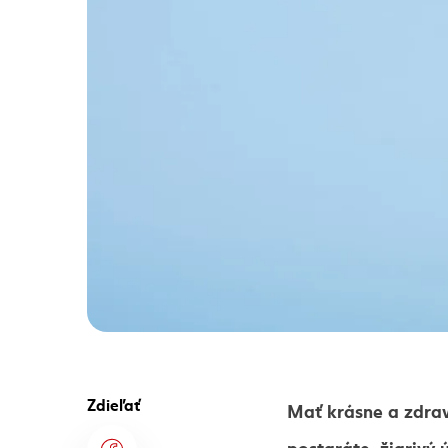
Zdieľať
Mať krásne a zdra
postaráte, žiarivý 