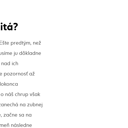
itá?
Ešte predtým, než
musíme ju dôkladne
 nad ich
e pozornosť až
 dokonca
 o náš chrup však
ž zanechá na zubnej
e, začne sa na
ameň následne