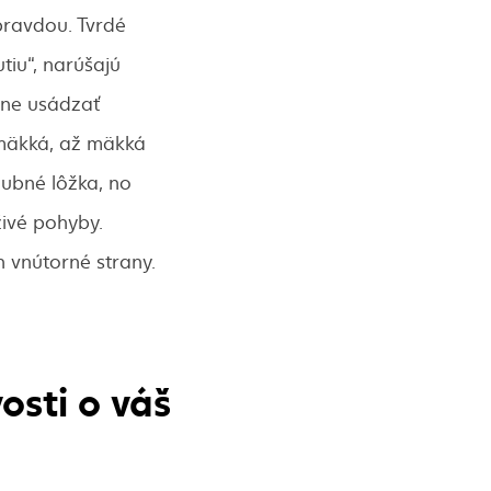
 pravdou. Tvrdé
tiu“, narúšajú
dne usádzať
 mäkká, až mäkká
zubné lôžka, no
živé pohyby.
 vnútorné strany.
osti o váš