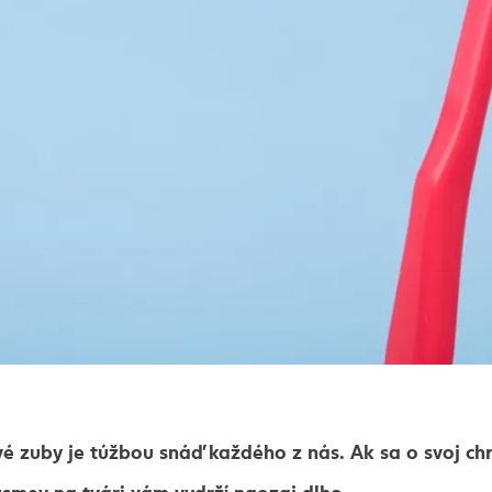
vé
zuby je túžbou snáď každého z nás. Ak sa o svoj ch
úsmev na tvári vám vydrží naozaj dlho.