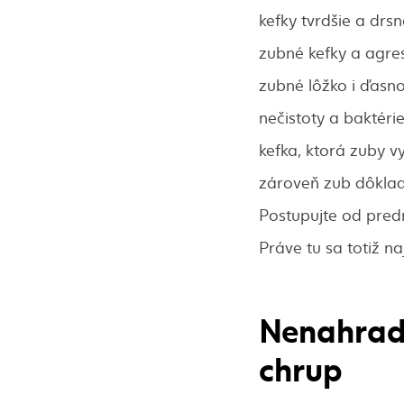
kefky tvrdšie a drsn
zubné kefky a agres
zubné lôžko i ďasno
nečistoty a baktér
kefka, ktorá zuby 
zároveň zub dôkladn
Postupujte od pred
Práve tu sa totiž n
Nenahradi
chrup