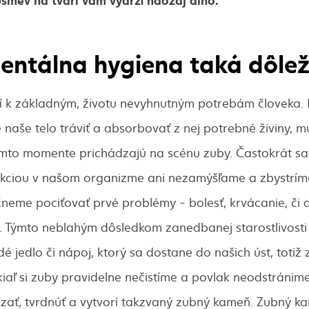
dentálna hygiena taká dôlež
rí k základným, životu nevyhnutným potrebám človeka. 
e naše telo tráviť a absorbovať z nej potrebné živiny, 
omto momente prichádzajú na scénu zuby. Častokrát sa
kciou v našom organizme ani nezamýšľame a zbystrím
neme pociťovať prvé problémy - bolesť, krvácanie, či
 Týmto neblahým dôsledkom zanedbanej starostlivosti
é jedlo či nápoj, ktorý sa dostane do našich úst, toti
kiaľ si zuby pravidelne nečistíme a povlak neodstránim
zať, tvrdnúť a vytvorí takzvaný zubný kameň. Zubný k