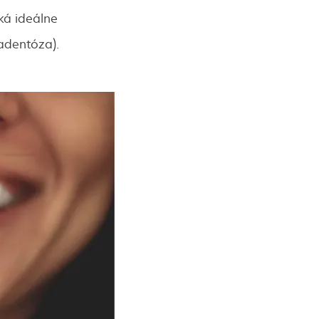
ká ideálne
adentóza).