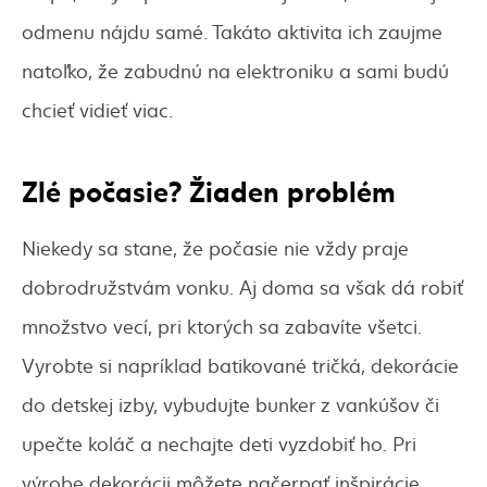
odmenu nájdu samé. Takáto aktivita ich zaujme
natoľko, že zabudnú na elektroniku a sami budú
chcieť vidieť viac.
Zlé počasie? Žiaden problém
Niekedy sa stane, že počasie nie vždy praje
dobrodružstvám vonku. Aj doma sa však dá robiť
množstvo vecí, pri ktorých sa zabavíte všetci.
Vyrobte si napríklad batikované tričká, dekorácie
do detskej izby, vybudujte bunker z vankúšov či
upečte koláč a nechajte deti vyzdobiť ho. Pri
výrobe dekorácii môžete načerpať inšpirácie