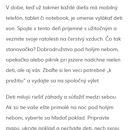
V dobe, keď už takmer každé dieťa má mobilný
telefón, tablet či notebook, je umenie vylákať deti
von. Spojte v tento deň príjemné s užitočným a
vezmite svoje ratolesti na čerstvý vzduch. Čo tak
stanovačka? Dobrodružstvo pod holým nebom,
opekačka alebo piknik pri jazere nadchne nielen
deti, ale aj vás. Zbaľte si len veci potrebné „k
prežitiu“ a vydajte sa na spoločný výlet.
Deti milujú riešiť záhady a súťažiť medzi sebou.
Ak sú tie vaše ešte primalé na noc pod holým
nebom, vyberte sa hľadať poklad. Pripravte
mapu, ukryte poklad a nechajte deti, nech svoju