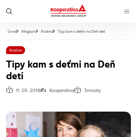
, aktuálna stránka
Úvod
Magazín
Rodina
Tipy kam s deťmi na Deň detí
Rodina
Tipy kam s deťmi na Deň
detí
11. 05. 2018
Kooperativa
3
minúty
Dátum vydania článku:
Autor článku:
Čas na prečítanie článku: