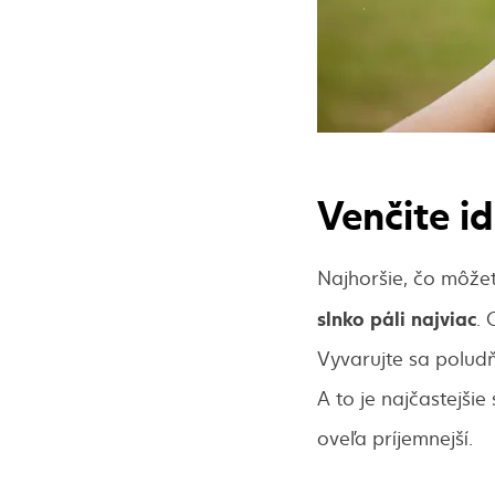
Venčite i
Najhoršie, čo môžete
slnko páli najviac
.
Vyvarujte sa poludň
A to je najčastejši
oveľa príjemnejší.