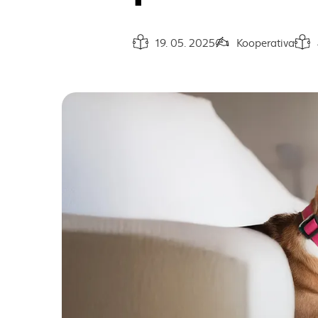
19. 05. 2025
Kooperativa
Dátum vydania článku:
Autor článku:
Čas n