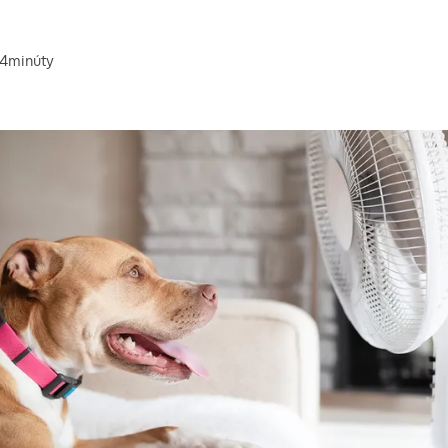
4
minúty
a prečítanie článku: