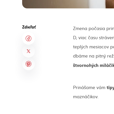
Zdieľať
Zmena počasia prin
D, viac času stráve
teplých mesiacov p
dbáme na pitný rež
štvornohých miláči
tip
Prinášame vám
maznáčikov.