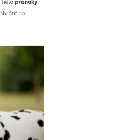
p
ríznaky
 Tieto
obrátiť na