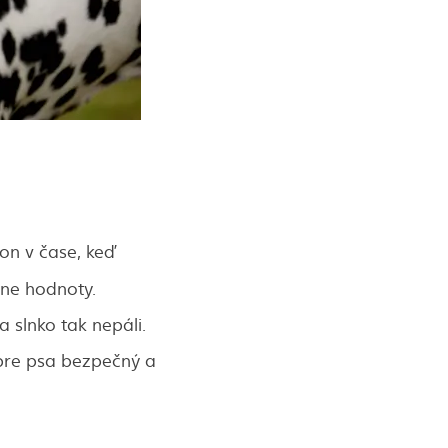
von v čase, keď
mne hodnoty.
 slnko tak nepáli.
 pre psa bezpečný a