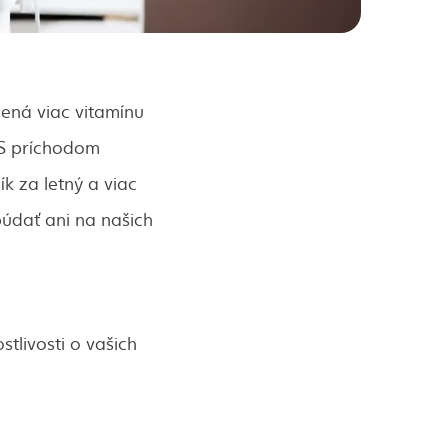
ená viac vitamínu
 S príchodom
k za letný a viac
údať ani na našich
stlivosti o vašich