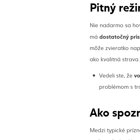
Pitný rež
Nie nadarmo sa hovo
dostatočný prís
má
môže zvieratko napi
ako kvalitná strava.
v
Vedeli ste, že
problémom s trá
Ako spozn
Medzi typické prízn