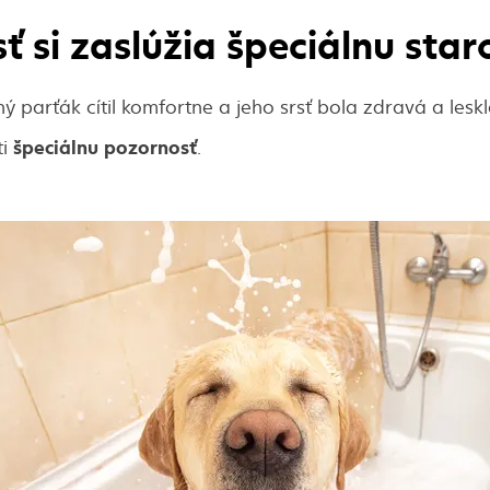
ť si zaslúžia špeciálnu star
 parťák cítil komfortne a jeho srsť bola zdravá a lesklá
špeciálnu pozornosť
ti
.