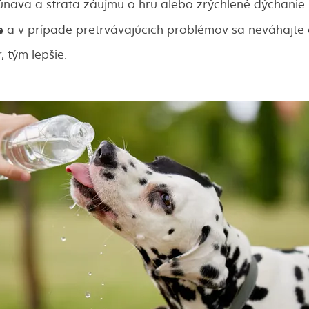
únava a strata záujmu o hru alebo zrýchlené dýchanie.
e
a v prípade pretrvávajúcich problémov sa neváhajte 
, tým lepšie.