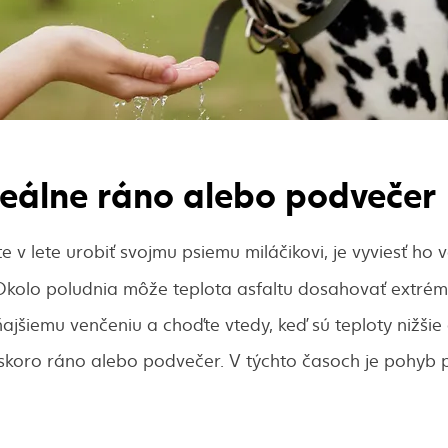
deálne ráno alebo podvečer
 v lete urobiť svojmu psiemu miláčikovi, je vyviesť ho 
 Okolo poludnia môže teplota asfaltu dosahovať extré
ajšiemu venčeniu a choďte vtedy, keď sú teploty nižšie a
e skoro ráno alebo podvečer. V týchto časoch je pohyb