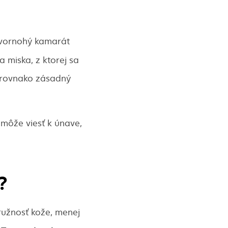
štvornohý kamarát
a miska, z ktorej sa
ž rovnako zásadný
môže viesť k únave,
?
ružnosť kože, menej