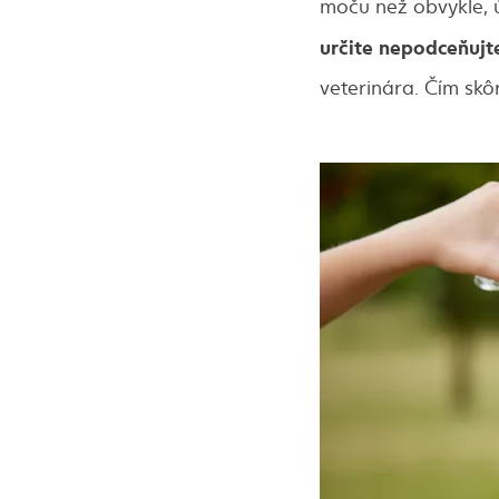
moču než obvykle, 
určite nepodceňujt
veterinára. Čím skôr