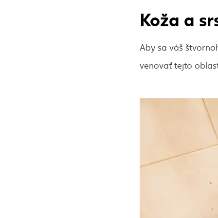
Koža a srs
Aby sa váš štvornohý
venovať tejto oblas