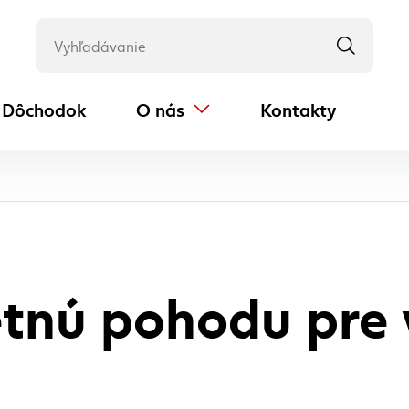
Dôchodok
O nás
Kontakty
(externý odkaz)
aktuálna stránka
etnú pohodu pre