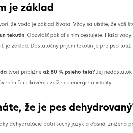
im je základ
rí, že voda je základ života. Vždy sa uistite, že váš 
un tekutín
. Obzvlášť pokiaľ s ním cestujete. Fľaša vody 
ť, je základ. Dostatočný príjem tekutín je pre psa toti
oda
až 80 % psieho tela?
tvorí približne
Jej nedostatok 
vením či celkovému zníženiu energie a vitality.
áte, že je pes dehydrovaný
aky dehydratácie patrí suchý jazyk a ďasná, znížená p