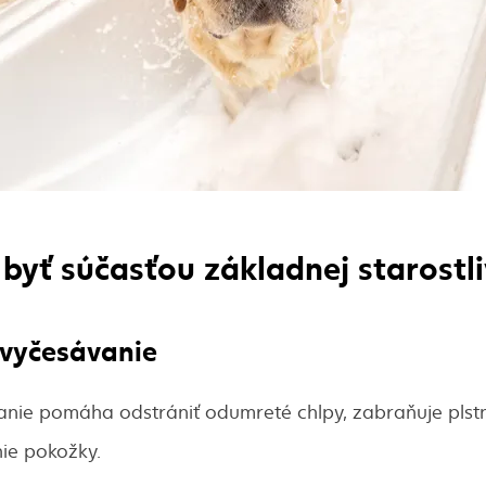
byť súčasťou základnej starostli
 vyčesávanie
nie pomáha odstrániť odumreté chlpy, zabraňuje plstna
ie pokožky.