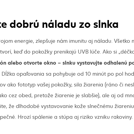
e dobrú náladu zo slnka
rojom energie, zlepšuje nám imunitu aj náladu. Všetko
a tvorí, keď do pokožky prenikajú UVB lúče. Ako si „déč
ón alebo otvorte okno – slnku vystavujte odhalenú po
Dĺžka opaľovania sa pohybuje od 10 minút po pol hodi
ov ako fototyp vašej pokožky, sila žiarenia (ráno či n
 ako cez obed, pretože žiarenie je slabšie), ale aj od m
te, že dlhodobé vystavovanie kože slnečnému žiareniu
ečné. Hrozí spálenie a stúpa aj riziko vzniku rakoviny