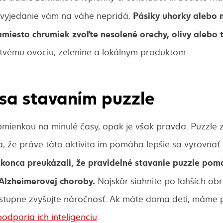
Pásiky uhorky alebo 
 vyjedanie vám na váhe nepridá.
amiesto chrumiek zvoľte nesolené orechy, olivy alebo 
stvému ovociu, zelenine a lokálnym produktom.
sa stavaním puzzle
mienkou na minulé časy, opak je však pravda. Puzzle 
a, že práve táto aktivita im pomáha lepšie sa vyrovnať 
onca preukázali, že pravidelné stavanie puzzle pomáh
Alzheimerovej choroby.
Najskôr siahnite po ľahších ob
ostupne zvyšujte náročnosť. Ak máte doma deti, máme p
podporia ich inteligenciu
.