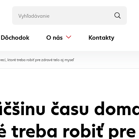
Dôchodok
O nás
Kontakty
(externý odkaz)
, aktuálna stránka
cí, ktoré treba robiť pre zdravé telo aj myseľ
äčšinu času doma
ré treba robiť pr