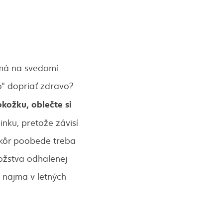
 má na svedomí
ko“ dopriať zdravo?
kožku, oblečte si
nku, pretože závisí
eskôr poobede treba
nožstva odhalenej
 najmä v letných
.