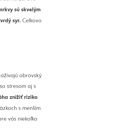
mrkvy sú skvelým
tvrdý syr.
Celkovo
zažívajú obrovský
so stresom aj s
a znížiť riziko
rázkoch s menším
re vás niekoľko