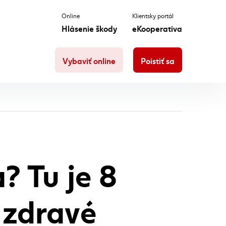
Online
Klientsky portál
Hlásenie škody
eKooperativa
Vybaviť online
Poistiť sa
? Tu je 8
e zdravé