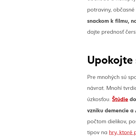
potraviny, občasné
snackom
k filmu, n
dajte prednosť čer
Upokojte 
Pre mnohých sú spo
návrat. Mnohí tvrdi
Štúdie
dok
úzkosťou.
vzniku demencie a 
počtom dielikov, p
tipov na
hry, ktoré 