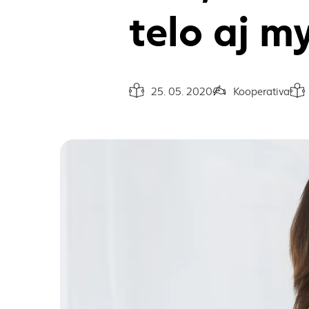
telo aj m
25. 05. 2020
Kooperativa
Dátum vydania článku:
Autor článku:
Čas 