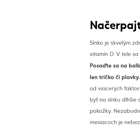
Načerpajt
Slnko je skvelým zd
vitamín D. V tele s
Posaďte sa na balk
len tričko či plavky.
od viacerých faktor
byť na slnku dlhšie
pokožky. Nezabudni
mesiacoch je nebezp