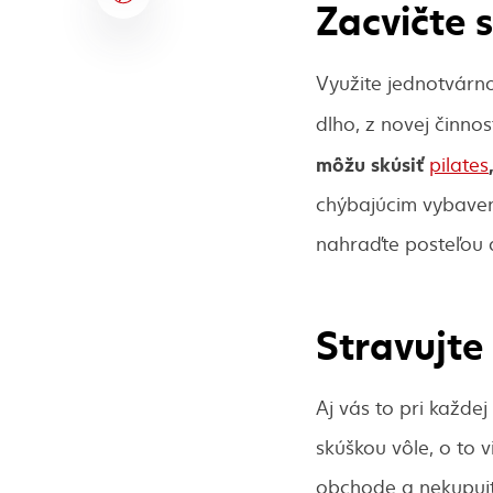
Zacvičte 
Využite jednotvárno
dlho, z novej činnos
môžu skúsiť
pilates
chýbajúcim vybavení
nahraďte posteľou 
Stravujte
Aj vás to pri každe
skúškou vôle, o to 
obchode a nekupujt