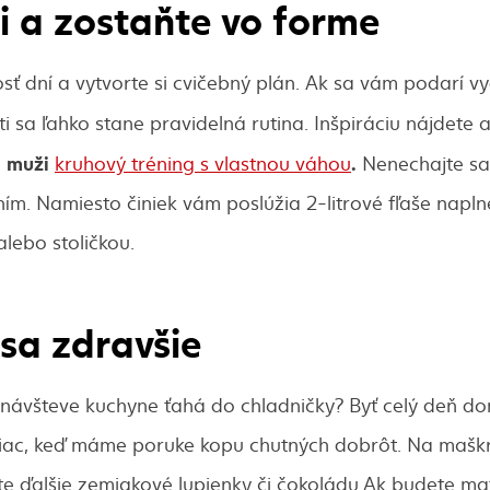
si a zostaňte vo forme
sť dní a vytvorte si cvičebný plán. Ak sa vám podarí v
ti sa ľahko stane pravidelná rutina. Inšpiráciu nájdete a
, muži
.
kruhový tréning s vlastnou váhou
Nenechajte sa
m. Namiesto činiek vám poslúžia 2-litrové fľaše napln
alebo stoličkou.
 sa zdravšie
j návšteve kuchyne ťahá do chladničky? Byť celý deň d
viac, keď máme poruke kopu chutných dobrôt. Na maškrt
e ďalšie zemiakové lupienky či čokoládu.Ak budete m