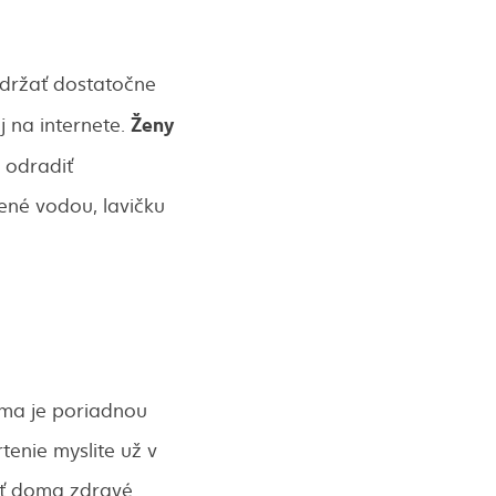
ydržať dostatočne
Ženy
j na internete.
 odradiť
ené vodou, lavičku
oma je poriadnou
enie myslite už v
ať doma zdravé