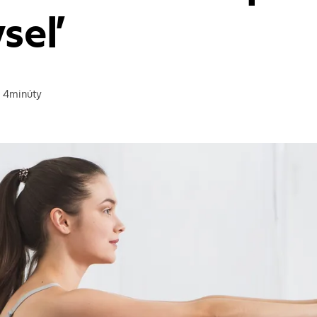
yseľ
4
minúty
na prečítanie článku: