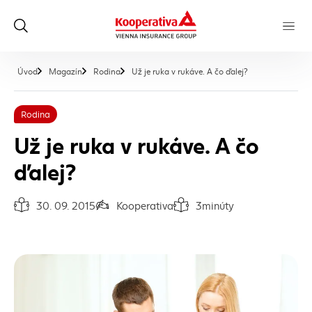
, aktuálna stránk
Úvod
Magazín
Rodina
Už je ruka v rukáve. A čo ďalej?
Rodina
Už je ruka v rukáve. A čo
ďalej?
30. 09. 2015
Kooperativa
3
minúty
Dátum vydania článku:
Autor článku:
Čas na prečítanie článku: