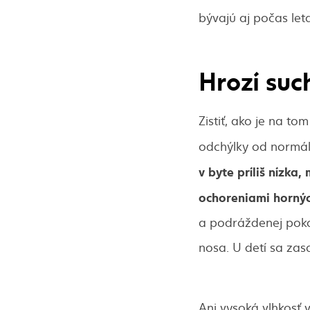
bývajú aj počas let
Hrozí suc
Zistiť, ako je na 
odchýlky od normál
v byte príliš nízk
ochoreniami hornýc
a podráždenej poko
nosa. U detí sa zas
Ani vysoká vlhkosť 