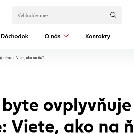
Dôchodok
O nás
Kontakty
(externý odkaz)
, aktuálna stránka
j zdravie: Viete, ako na ňu?
 byte ovplyvňuj
e: Viete, ako na 