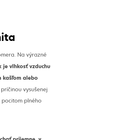
nita
omera. Na výrazné
 je vlhkosť vzduchu
ým kašľom alebo
príčinou vysušenej
i pocitom plného
hať príjemne, v