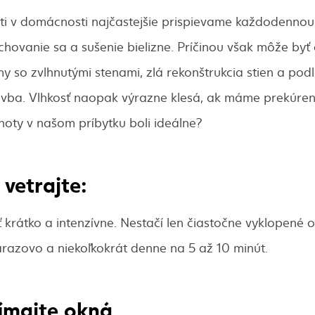
ti v domácnosti najčastejšie prispievame každodennou 
rchovanie sa a sušenie bielizne. Príčinou však môže byť
y so zvlhnutými stenami, zlá rekonštrukcia stien a pod
ba. Vlhkosť naopak výrazne klesá, ak máme prekúrené
oty v našom príbytku boli ideálne?
vetrajte:
krátko a intenzívne. Nestačí len čiastočne vyklopené 
árazovo a niekoľkokrát denne na 5 až 10 minút.
šímajte okná