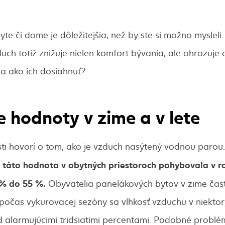
te či dome je dôležitejšia, než by ste si možno mysleli. P
ch totiž znižuje nielen komfort bývania, ale ohrozuje 
a ako ich dosiahnuť?
 hodnoty v zime a v lete
ti hovorí o tom, ako je vzduch nasýtený vodnou parou
 táto hodnota v obytných priestoroch pohybovala v 
 % do 55 %.
Obyvatelia panelákových bytov v zime často
očas vykurovacej sezóny sa vlhkosť vzduchu v niekto
 alarmujúcimi tridsiatimi percentami. Podobné problé