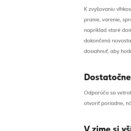
K zvyšovaniu vlhkos
pranie, varenie, sp
napríklad staré dom
dokončená novostav
dosiahnuť, aby hodn
Dostatočne 
Odporúča sa vetrať 
otvoriť poriadne, n
V zime si v