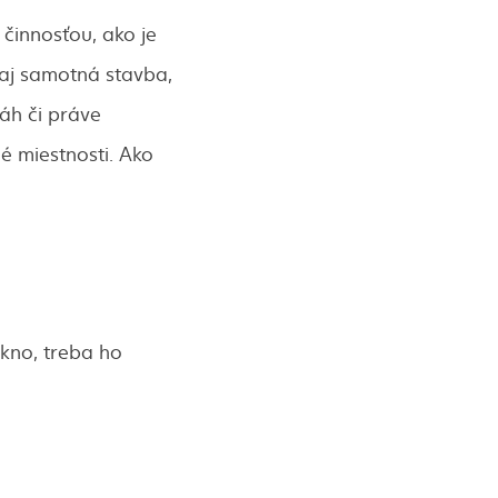
činnosťou, ako je
 aj samotná stavba,
láh či práve
 miestnosti. Ako
okno, treba ho