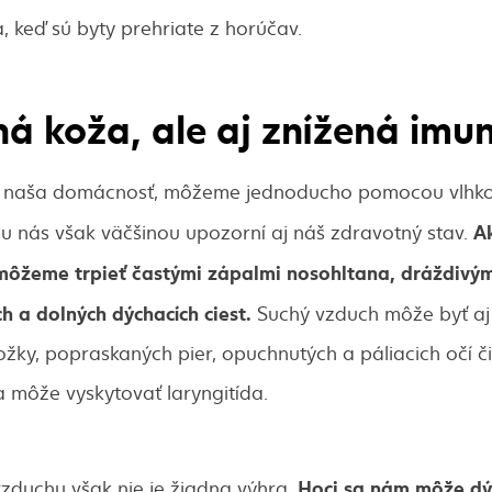
a, keď sú byty prehriate z horúčav.
há koža, ale aj znížená imu
tom naša domácnosť, môžeme jednoducho pomocou vlhk
Ak
u nás však väčšinou upozorní aj náš zdravotný stav.
a, môžeme trpieť častými zápalmi nosohltana, dráždiv
h a dolných dýchacích ciest.
Suchý vzduch môže byť aj 
žky, popraskaných pier, opuchnutých a páliacich očí č
a môže vyskytovať laryngitída.
Hoci sa nám môže dýc
vzduchu však nie je žiadna výhra.