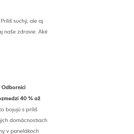
ríliš suchý, ale aj
aj naše zdravie. Aké
Odborníci
.
rozmedzí 40 % až
 bojujú s príliš
rých domácnostiach
my v panelákoch