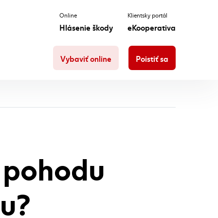
Online
Klientsky portál
Hlásenie škody
eKooperativa
Vybaviť online
Poistiť sa
e pohodu
ňu?