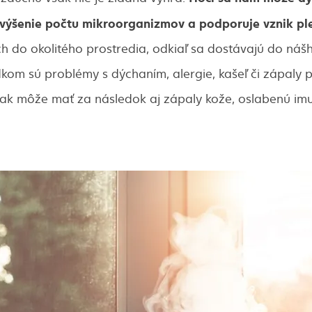
výšenie počtu mikroorganizmov a podporuje vznik ple
ch do okolitého prostredia, odkiaľ sa dostávajú do ná
dkom sú problémy s dýchaním, alergie, kašeľ či zápaly 
šak môže mať za následok aj zápaly kože, oslabenú imu