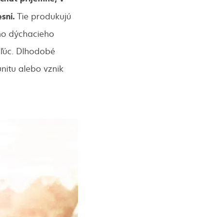
sní.
Tie produkujú
šho dýchacieho
pľúc. Dlhodobé
nitu alebo vznik