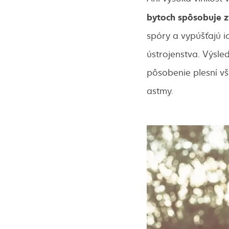
bytoch spôsobuje z
spóry a vypúšťajú i
ústrojenstva. Výsle
pôsobenie plesní v
astmy.