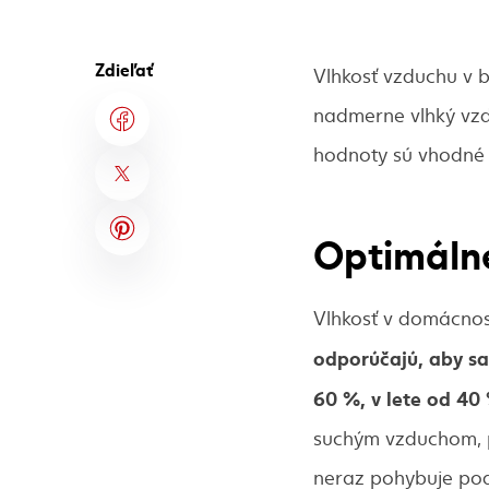
Zdieľať
Vlhkosť vzduchu v by
nadmerne vlhký vzdu
hodnoty sú vhodné 
Optimálne
Vlhkosť v domácnos
odporúčajú, aby sa
60 %, v lete od 40
suchým vzduchom, p
neraz pohybuje pod