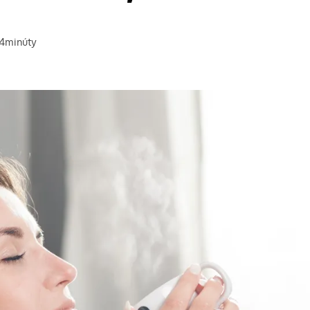
4
minúty
a prečítanie článku: