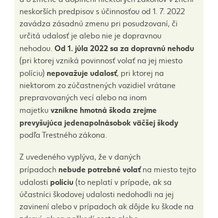
neskorších predpisov s účinnosťou od 1. 7. 2022
zavádza zásadnú zmenu pri posudzovaní, či
určitá udalosť je alebo nie je dopravnou
Od 1. júla 2022 sa za dopravnú nehodu
nehodou.
(pri ktorej vzniká povinnosť volať na jej miesto
nepovažuje
udalosť
políciu)
, pri ktorej na
niektorom zo zúčastnených vozidiel vrátane
prepravovaných vecí alebo na inom
vznikne hmotná škoda zrejme
majetku
prevyšujúca jedenapolnásobok väčšej škody
podľa Trestného zákona.
Z uvedeného vyplýva, že v daných
nebude potrebné volať
prípadoch
na miesto tejto
políciu
udalosti
(to neplatí v prípade, ak sa
účastníci škodovej udalosti nedohodli na jej
zavinení alebo v prípadoch ak dôjde ku škode na