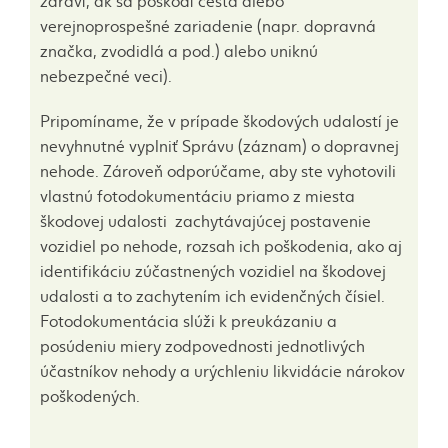
zdraví, ak sa poškodí cesta alebo
verejnoprospešné zariadenie (napr. dopravná
značka, zvodidlá a pod.) alebo uniknú
nebezpečné veci).
Pripomíname, že v prípade škodových udalostí je
nevyhnutné vyplniť Správu (záznam) o dopravnej
nehode. Zároveň odporúčame, aby ste vyhotovili
vlastnú fotodokumentáciu priamo z miesta
škodovej udalosti zachytávajúcej postavenie
vozidiel po nehode, rozsah ich poškodenia, ako aj
identifikáciu zúčastnených vozidiel na škodovej
udalosti a to zachytením ich evidenčných čísiel.
Fotodokumentácia slúži k preukázaniu a
posúdeniu miery zodpovednosti jednotlivých
účastníkov nehody a urýchleniu likvidácie nárokov
poškodených.